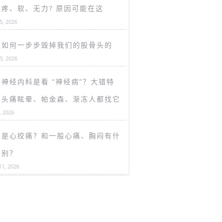
盖疼、软、无力? 原因可能在这
15, 2026
是如何一步步毁掉我们的股骨头的
13, 2026
神经内科是看 “神经病”？大错特
！头痛眩晕、帕金森、渐冻人都找它
, 2026
么是心绞痛？和一般心痛、胸闷有什
区别？
11, 2026