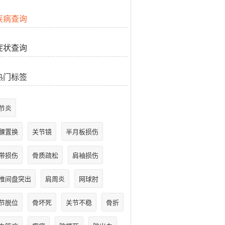
疾病查询
症状查询
热门标签
节炎
髁置换
关节镜
半月板损伤
带损伤
骨质疏松
肩袖损伤
椎间盘突出
肩周炎
网球肘
节脱位
骨坏死
关节不稳
骨折