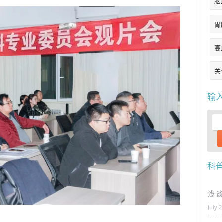
脑
胃
高
关
输
科
浅
July 