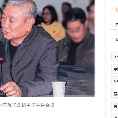
关
单
韧
腰
心医院任龙韬主任主持会议
关