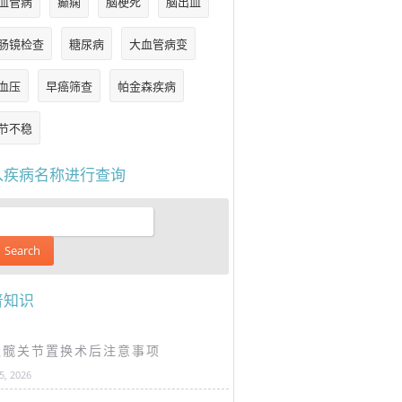
血管病
癫痫
脑梗死
脑出血
肠镜检查
糖尿病
大血管病变
血压
早癌筛查
帕金森疾病
节不稳
入疾病名称进行查询
普知识
谈髋关节置换术后注意事项
25, 2026