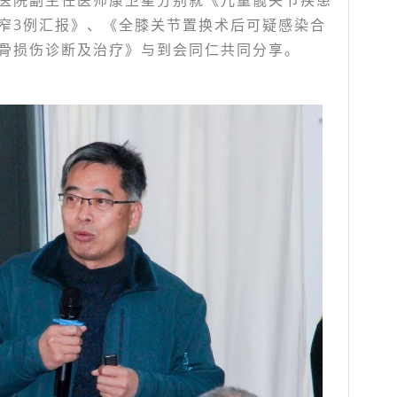
医院副主任医师康卫星分别就《儿童髋关节疾患
窄3例汇报》、《全膝关节置换术后可疑感染合
骨损伤诊断及治疗》与到会同仁共同分享。