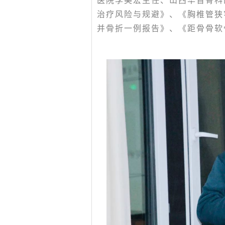
医院李美宏主任、山西华晋骨科
治疗风险与规避》、《胸椎管狭
并骨折一例报告》、《距骨骨软