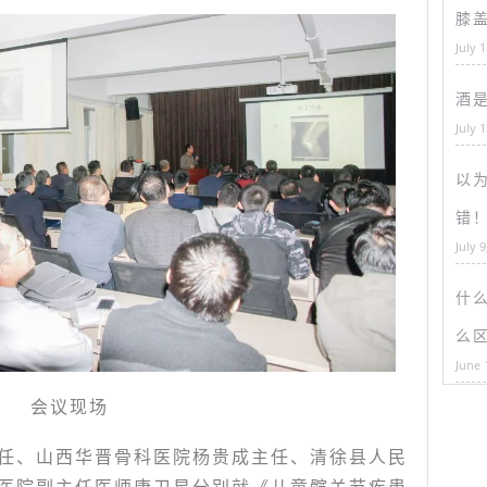
膝
July 
酒
July 
以为
错
July 9
什
么
June 
会议现场
任、山西华晋骨科医院杨贵成主任、清徐县人民