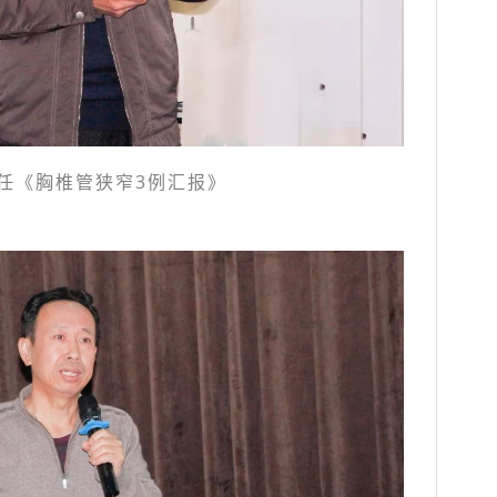
任《胸椎管狭窄3例汇报》