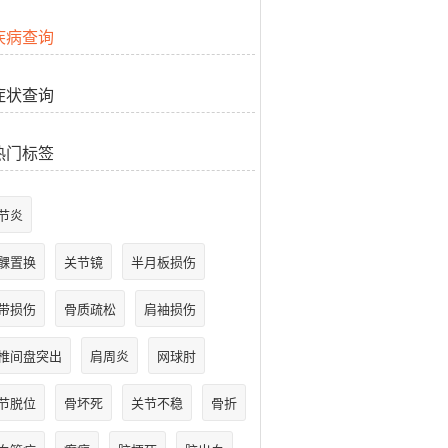
疾病查询
症状查询
热门标签
节炎
髁置换
关节镜
半月板损伤
带损伤
骨质疏松
肩袖损伤
椎间盘突出
肩周炎
网球肘
节脱位
骨坏死
关节不稳
骨折