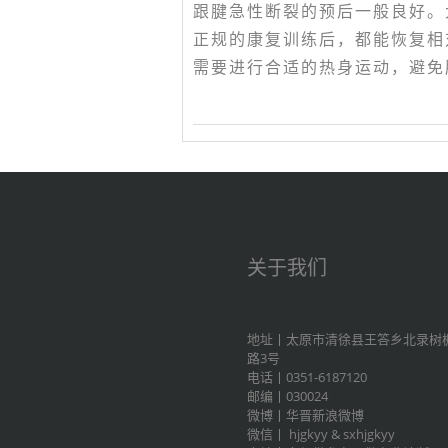
跟腱急性断裂的预后一般良好。
正规的康复训练后，都能恢复相
需要进行合适的热身运动，避免
关于我们
地址丨太原市清徐县王答乡北录树
路3号
电话丨0351-6187120
邮编丨030024
微博丨
华晋新浪微博
微信丨
hjgkyy
&
sxhjgkyy