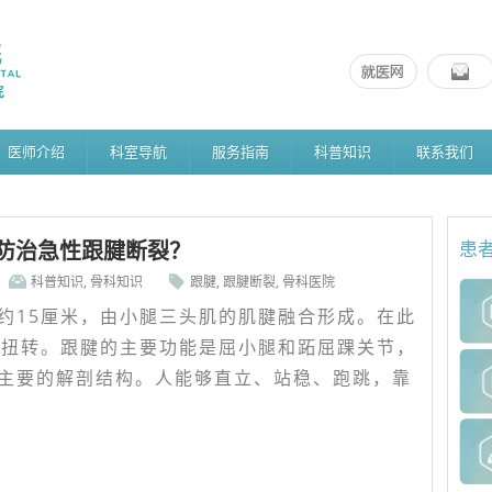
医师介绍
科室导航
服务指南
科普知识
联系我们
防治急性跟腱断裂？
患
科普知识
,
骨科知识
跟腱
,
跟腱断裂
,
骨科医院
约15厘米，由小腿三头肌的肌腱融合形成。在此
的扭转。跟腱的主要功能是屈小腿和跖屈踝关节，
主要的解剖结构。人能够直立、站稳、跑跳，靠