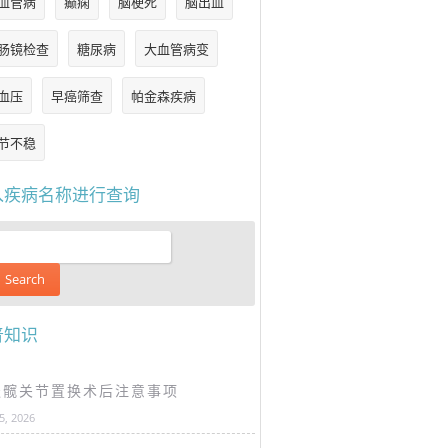
血管病
癫痫
脑梗死
脑出血
肠镜检查
糖尿病
大血管病变
血压
早癌筛查
帕金森疾病
节不稳
入疾病名称进行查询
普知识
谈髋关节置换术后注意事项
25, 2026