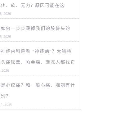
盖疼、软、无力? 原因可能在这
15, 2026
是如何一步步毁掉我们的股骨头的
13, 2026
神经内科是看 “神经病”？大错特
！头痛眩晕、帕金森、渐冻人都找它
, 2026
么是心绞痛？和一般心痛、胸闷有什
区别？
11, 2026