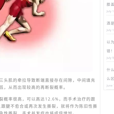
膝
July 
酒
July 
以为
错
July 9
什
么
三头肌的牵拉导致断端直接存在间隙，中间填充
June 
低，从而出现较高的再断裂概率。
裂概率很高，可以高达12.6%，而手术治疗的跟
旦跟腱不愈合或再次发生撕裂，就将作为陈旧性撕
急性撕裂，手术并发症也将成倍增加。