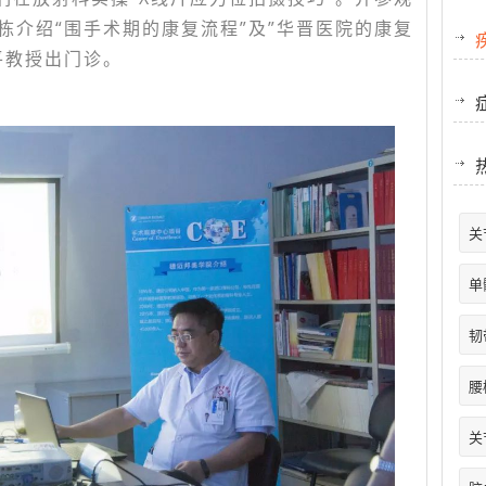
栋介绍“围手术期的康复流程”及”华晋医院的康复
平教授出门诊。
关
单
韧
腰
关