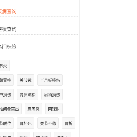
疾病查询
症状查询
热门标签
节炎
髁置换
关节镜
半月板损伤
带损伤
骨质疏松
肩袖损伤
椎间盘突出
肩周炎
网球肘
节脱位
骨坏死
关节不稳
骨折