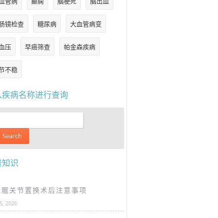
血管病
癫痫
脑梗死
脑出血
肠镜检查
糖尿病
大血管病变
血压
早癌筛查
帕金森疾病
节不稳
入疾病名称进行查询
普知识
谈髋关节置换术后注意事项
25, 2026