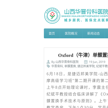
首页
医院概况
新闻动态
Oxford（牛津）单
By
山西华晋骨科医院
19 Jun, 2019
华晋骨科
,
单髁置换
,
捷迈邦美学院
,
纪斌平教
6月18日，是捷迈邦美学院-山西
摩高级学习班”第二期开课的第
上午8点开始理论课时，李震主
纪斌平教授结合临床讲解了《Ox
髁置换手术技术与原则》。上午
教学查房。下午1点30分，学员