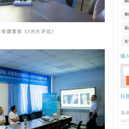
脑
胃
高
任单髁置换《X光片评估》
关
输
科
浅
July 