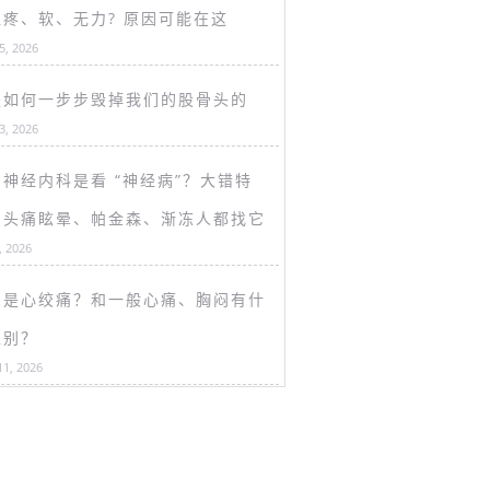
盖疼、软、无力? 原因可能在这
15, 2026
是如何一步步毁掉我们的股骨头的
13, 2026
神经内科是看 “神经病”？大错特
！头痛眩晕、帕金森、渐冻人都找它
, 2026
么是心绞痛？和一般心痛、胸闷有什
区别？
11, 2026