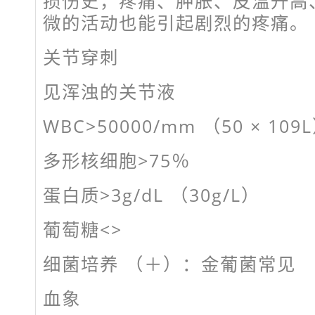
损伤史，疼痛、肿胀、皮温升高
微的活动也能引起剧烈的疼痛。
关节穿刺
见浑浊的关节液
WBC>50000/mm （50 × 109
多形核细胞>75％
蛋白质>3g/dL （30g/L）
葡萄糖<>
细菌培养 （＋）：金葡菌常见
血象