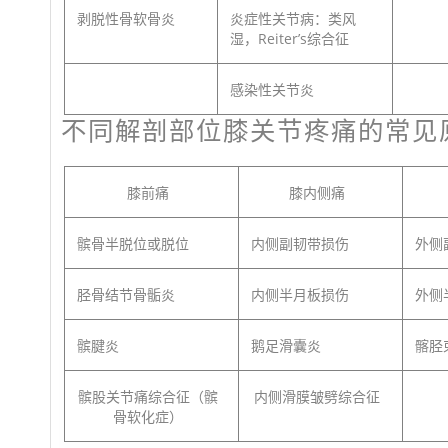
剥脱性骨软骨炎
炎症性关节病：类风
湿，Reiter’s综合征
感染性关节炎
不同解剖部位膝关节疼痛的常见
膝前痛
膝内侧痛
髌骨半脱位或脱位
内侧副韧带损伤
外侧
胫骨结节骨骺炎
内侧半月板损伤
外侧
髌腱炎
鹅足滑囊炎
髂胫
髌股关节痛综合征（髌
内侧滑膜皱劈综合征
骨软化症）