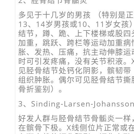
2、胫骨结节骨骺炎
多见于十几岁的男孩 （特别是
13、14岁男孩或10、11岁女
结节，蹲、跪、上下楼梯或股四
加重，跳跃、跨栏等运动加重病
胀、发热、压痛，抗主动伸膝运
时可引发疼痛，没有关节积液。
见胫骨结节处钙化阴影，髌韧带
组织肿胀。偶尔可见胫骨结节撕
骨折鉴别）。
3、Sinding-Larsen-Johansson
好发人群与胫骨结节骨骺炎一样
在髌骨下极。X线侧位片正常或