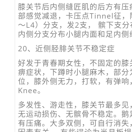
膝关节后内侧缝匠肌的后方有压
部感觉减退，卡压点Tinnel征，
～L4）分支，发2支， 髌下支
内侧分支分布小腿内面和足内侧
20、近侧胫腓关节不稳定症
好发于青春期女性，不固定的膝
痹症状，下蹲时小腿麻木，部分
位，膝外侧无力，打软，有弹响，“少
Knee。
多发性、游走性，膝关节最多见
无运动损伤、无髌骨不稳定。鹅
有压痛。大多双侧，可自行消失
因素有关。 有些误诊为半月板