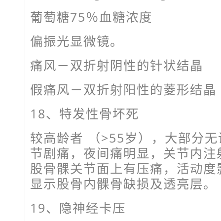
葡萄糖75％血糖浓度
偏振光显微镜。
痛风－双折射阴性的针状结晶
假痛风－双折射阳性的菱形结晶
18、特发性骨坏死
较高龄者 （>55岁），大部分
节剧痛，夜间痛明显，关节内注
股骨髁关节面上有压痛，活动度
显示股骨内髁骨缺损及透亮层。
19、隐神经卡压