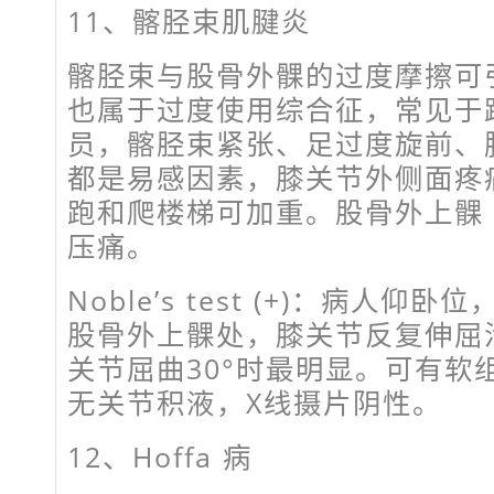
11、髂胫束肌腱炎
髂胫束与股骨外髁的过度摩擦可
也属于过度使用综合征，常见于
员，髂胫束紧张、足过度旋前、
都是易感因素，膝关节外侧面疼
跑和爬楼梯可加重。股骨外上髁
压痛。
Noble’s test (+)：病人
股骨外上髁处，膝关节反复伸屈
关节屈曲30°时最明显。可有软
无关节积液，X线摄片阴性。
12、Hoffa 病