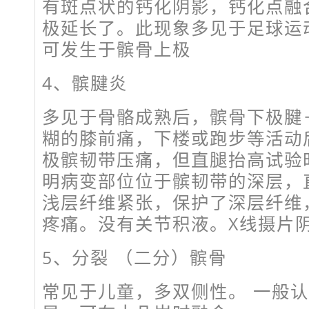
有斑点状的钙化阴影，钙化点融
极延长了。此现象多见于足球运
可发生于髌骨上极
4、髌腱炎
多见于骨骼成熟后，髌骨下极腱
糊的膝前痛，下楼或跑步等活动
极髌韧带压痛，但直腿抬高试验
明病变部位位于髌韧带的深层，
浅层纤维紧张，保护了深层纤维
疼痛。没有关节积液。X线摄片
5、分裂 （二分）髌骨
常见于儿童，多双侧性。 一般