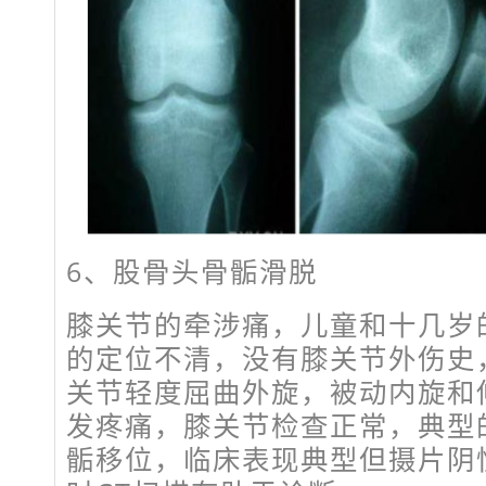
6、股骨头骨骺滑脱
膝关节的牵涉痛，儿童和十几岁
的定位不清，没有膝关节外伤史
关节轻度屈曲外旋，被动内旋和
发疼痛，膝关节检查正常，典型
骺移位，临床表现典型但摄片阴