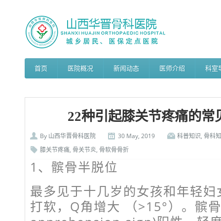
首页
医院概况
新闻动态
医师介绍
科室
22种引起膝关节疼痛的常
By
山西华晋骨科医院
30 May, 2019
科普知识
,
骨科
膝关节疼痛
,
骨关节炎
,
骨软骨骨折
1、髌骨半脱位
最多见于十几岁的女孩和年轻妇
打软，Q角增大 （>15°）。髌骨恐