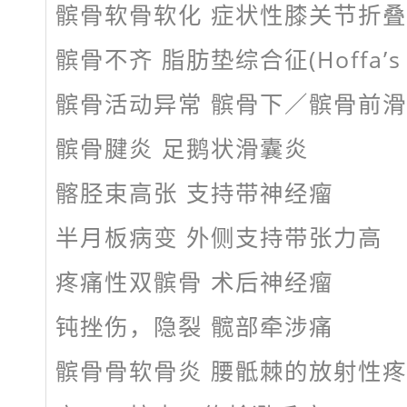
髌骨软骨软化 症状性膝关节折叠
髌骨不齐 脂肪垫综合征(Hoffa’s d
髌骨活动异常 髌骨下／髌骨前
髌骨腱炎 足鹅状滑囊炎
髂胫束高张 支持带神经瘤
半月板病变 外侧支持带张力高
疼痛性双髌骨 术后神经瘤
钝挫伤，隐裂 髋部牵涉痛
髌骨骨软骨炎 腰骶棘的放射性