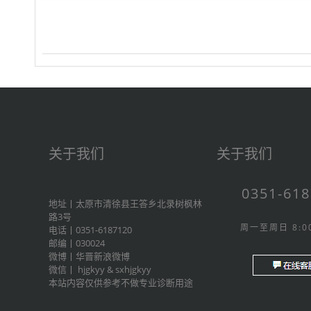
关于我们
关于我们
0351-61
地址丨太原市清徐县王答乡北录树枫林
路3号
周一至周日 8:00
电话丨0351-6187120
邮编丨030024
微博丨
华晋新浪微博
微信丨
hjgkyy
&
sxhjgkyy
本站内容仅供参考不做专业诊断用途