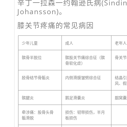
辛丁一拉森一约翰逊氏病(Sinding-
Johansson)。
膝关节疼痛的常见病因
少年儿童
成人
老年人
髌骨半脱位
髌股关节痛综合征（髌
骨关节
骨软化症）
胫骨结节骨骺炎
内侧滑膜皱劈综合征
结晶引
风、假
髌腱炎
鹅足滑囊炎
腘窝囊
牵涉痛：股骨头骨
损伤：韧带损伤，半月
骺滑脱
板损伤