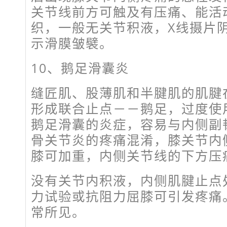
关节线前方可触及有压痛、能活
织，一般无关节积液，X线摄片阴
示滑膜皱襞。
10、鹅足滑囊炎
缝匠肌、股薄肌和半腱肌的肌腱
形成联合止点－－鹅足，过度使
鹅足滑囊的炎症，容易与内侧副
骨关节炎的疼痛混淆，膝关节内
膝可加重，内侧关节线的下方压
没有关节内积液，内侧肌腱止点
力试验或抗阻力屈膝可引发疼痛。
常所见。