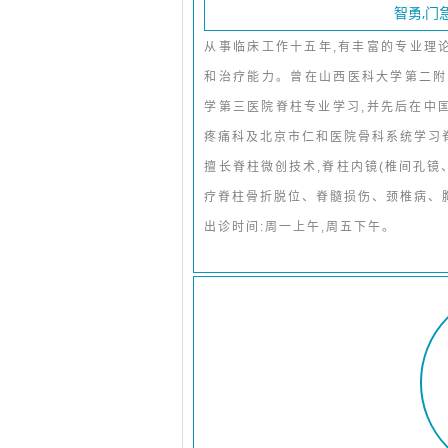
智勇,门
从事临床工作十五年,有丰富的专业理
和治疗能力。曾在山西医科大学第二附
学第三医院脊柱专业学习,并先后在中国
疼痛科及北京市仁和医院骨科系统学习
擅长脊柱微创技术,脊柱内镜(椎间孔镜
疗脊柱骨折脱位、脊髓损伤、颈椎病、
出诊时间:周一上午,周五下午。