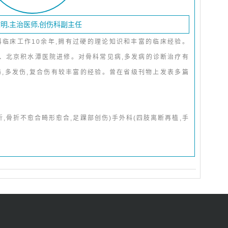
明,主治医师,创伤科副主任
科临床工作10余年,拥有过硬的理论知识和丰富的临床经验。
、北京积水潭医院进修。对骨科常见病,多发病的诊断治疗有
伤,多发伤,复合伤有较丰富的经验。曾在省级刊物上发表多篇
,骨折不愈合畸形愈合,足踝部创伤)手外科(四肢离断再植,手