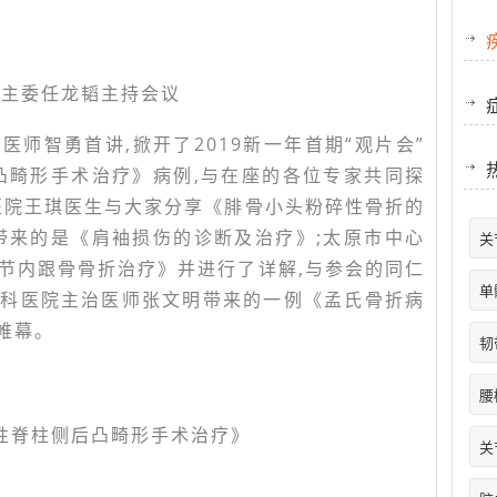
誉主委任龙韬主持会议
师智勇首讲,掀开了2019新一年首期“观片会”
凸畸形手术治疗》病例,与在座的各位专家共同探
医院王琪医生与大家分享《腓骨小头粉碎性骨折的
带来的是《肩袖损伤的诊断及治疗》;太原市中心
关
节内跟骨骨折治疗》并进行了详解,与参会的同仁
单
骨科医院主治医师张文明带来的一例《孟氏骨折病
帷幕。
韧
腰
性脊柱侧后凸畸形手术治疗》
关