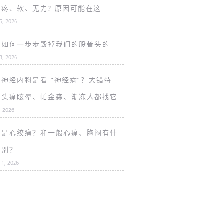
盖疼、软、无力? 原因可能在这
15, 2026
是如何一步步毁掉我们的股骨头的
13, 2026
神经内科是看 “神经病”？大错特
！头痛眩晕、帕金森、渐冻人都找它
, 2026
么是心绞痛？和一般心痛、胸闷有什
区别？
11, 2026