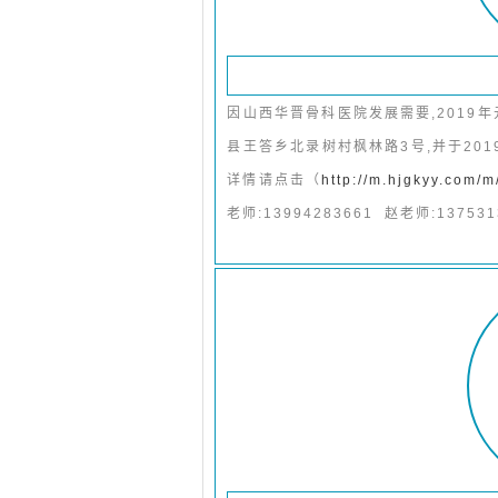
因山西华晋骨科医院发展需要,2019年
县王答乡北录树村枫林路3号,并于201
详情请点击（
http://m.hjgkyy.com/
老师:13994283661 赵老师:137531