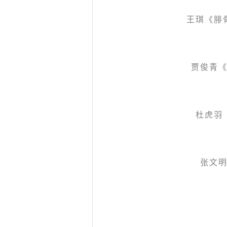
王琪《腓
贾俊青
杜虎羽
张文