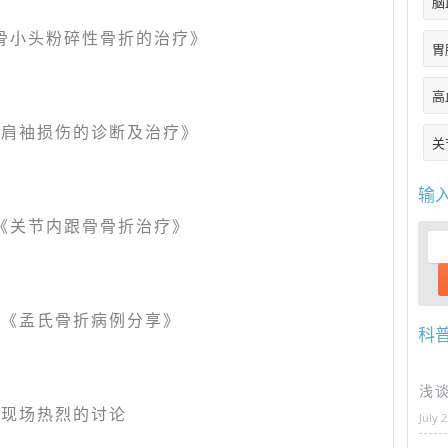
脑
骨小头粉碎性骨折的治疗》
胃
高
《肩袖损伤的诊断及治疗》
关
输
《关节内跟骨骨折治疗》
明《孟氏骨折病例分享》
科
浅
现场热烈的讨论
July 