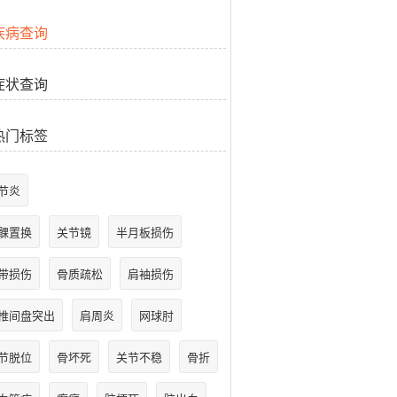
疾病查询
症状查询
热门标签
节炎
髁置换
关节镜
半月板损伤
带损伤
骨质疏松
肩袖损伤
椎间盘突出
肩周炎
网球肘
节脱位
骨坏死
关节不稳
骨折