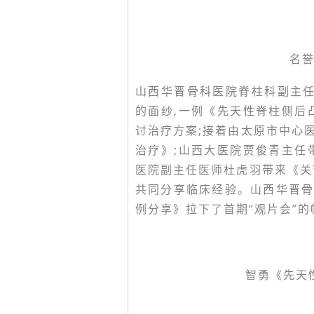
名
山西华晋骨科医院脊柱科副主任医
的面纱,一例《先天性脊柱侧后
讨治疗方案;接着由太原市中心
治疗》;山西大医院贾俊青主任
医院副主任医师杜虎羽带来《关
共同分享临床经验。山西华晋
例分享》拉下了首期“观片会”的
智勇《先天