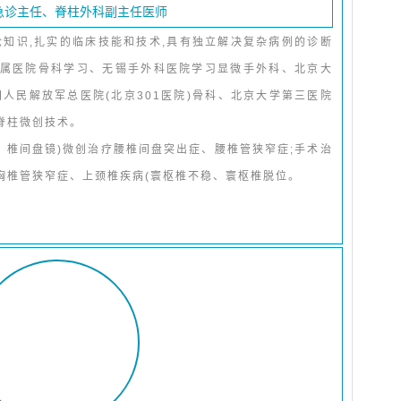
急诊主任、脊柱外科副主任医师
论知识,扎实的临床技能和技术,具有独立解决复杂病例的诊断
属医院骨科学习、无锡手外科医院学习显微手外科、北京大
人民解放军总医院(北京301医院)骨科、北京大学第三医院
脊柱微创技术。
、椎间盘镜)微创治疗腰椎间盘突出症、腰椎管狭窄症;手术治
胸椎管狭窄症、上颈椎疾病(寰枢椎不稳、寰枢椎脱位。