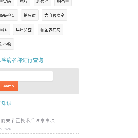
血管病
癫痫
脑梗死
脑出血
肠镜检查
糖尿病
大血管病变
血压
早癌筛查
帕金森疾病
节不稳
入疾病名称进行查询
普知识
谈髋关节置换术后注意事项
25, 2026