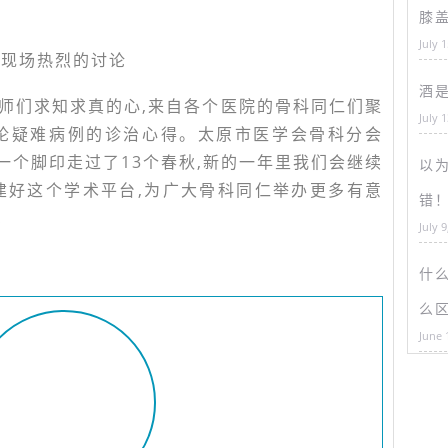
膝
July 
现场热烈的讨论
酒
师们求知求真的心,来自各个医院的骨科同仁们聚
July 
讨论疑难病例的诊治心得。太原市医学会骨科分会
一个脚印走过了13个春秋,新的一年里我们会继续
以为
建好这个学术平台,为广大骨科同仁举办更多有意
错
!
July 9
什
么
June 