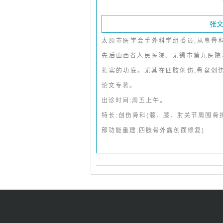
张文
太原市医学会手外科学组委员,从事骨
先后山西省人民医院、无锡市第九医院
扎实的功底。尤其在四肢创伤,骨盆创
论文专著。
出诊时间:周五上午。
特长:创伤骨科(髋、膝、肘关节周围骨折
部功能重建,四肢骨外露创面修复)