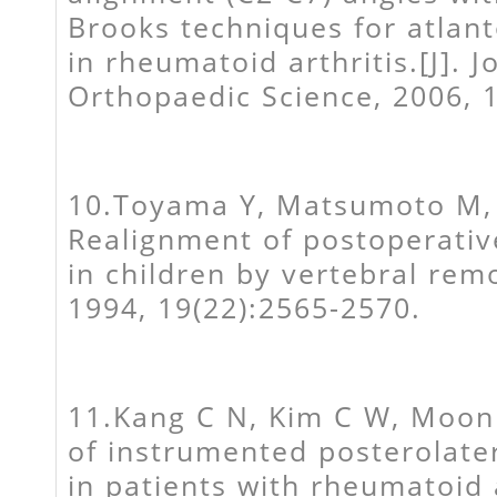
Brooks techniques for atlant
in rheumatoid arthritis.[J]. J
Orthopaedic Science, 2006, 1
10.Toyama Y, Matsumoto M, C
Realignment of postoperativ
in children by vertebral remo
1994, 19(22):2565-2570.
11.Kang C N, Kim C W, Moon
of instrumented posterolate
in patients with rheumatoid a