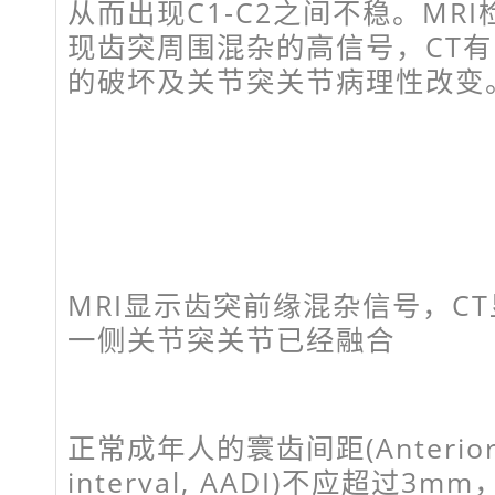
从而出现C1-C2之间不稳。MR
现齿突周围混杂的高信号，CT
的破坏及关节突关节病理性改变
MRI显示齿突前缘混杂信号，C
一侧关节突关节已经融合
正常成年人的寰齿间距(Anterior at
interval, AADI)不应超过3