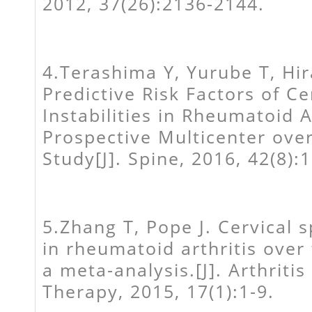
2012, 37(26):2136-2144.
4.Terashima Y, Yurube T, Hira
Predictive Risk Factors of Ce
Instabilities in Rheumatoid A
Prospective Multicenter ove
Study[J]. Spine, 2016, 42(8):1
5.Zhang T, Pope J. Cervical 
in rheumatoid arthritis over
a meta-analysis.[J]. Arthriti
Therapy, 2015, 17(1):1-9.