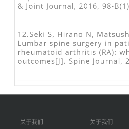
& Joint Journal, 2016, 98-B(1
12.Seki S, Hirano N, Matsushit
Lumbar spine surgery in pat
rheumatoid arthritis (RA): wh
outcomes[J]. Spine Journal, 2
关于我们
关于我们