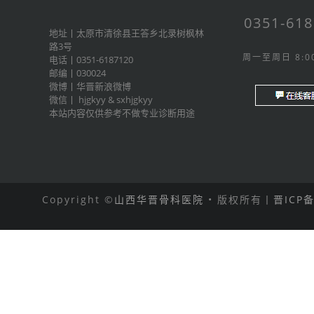
0351-61
地址丨太原市清徐县王答乡北录树枫林
路3号
周一至周日 8:00
电话丨0351-6187120
邮编丨030024
微博丨
华晋新浪微博
微信丨
hjgkyy
&
sxhjgkyy
本站内容仅供参考不做专业诊断用途
Copyright ©
山西华晋骨科医院
• 版权所有丨
晋ICP备