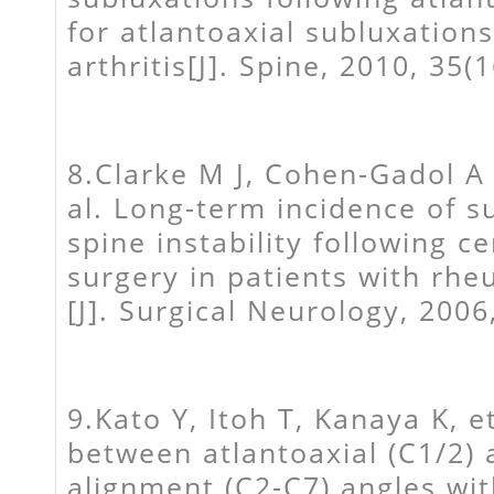
for atlantoaxial subluxation
arthritis[J]. Spine, 2010, 35(
8.Clarke M J, Cohen-Gadol A 
al. Long-term incidence of su
spine instability following c
surgery in patients with rheu
[J]. Surgical Neurology, 2006
9.Kato Y, Itoh T, Kanaya K, et
between atlantoaxial (C1/2) 
alignment (C2-C7) angles wi