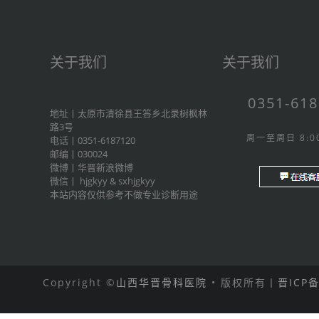
关于我们
关于我们
0351-61
地址丨太原市清徐县王答乡北录树枫林
路3号
周一至周日 8:00
电话丨0351-6187120
邮编丨030024
微博丨
华晋新浪微博
微信丨
hjgkyy
&
sxhjgkyy
本站内容仅供参考不做专业诊断用途
Copyright ©
山西华晋骨科医院
• 版权所有丨
晋ICP备