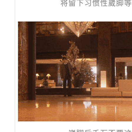
将留下习惯性崴脚等