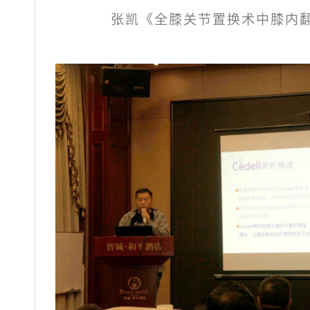
张凯《全膝关节置换术中膝内