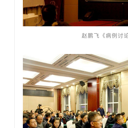
赵鹏飞《病例讨