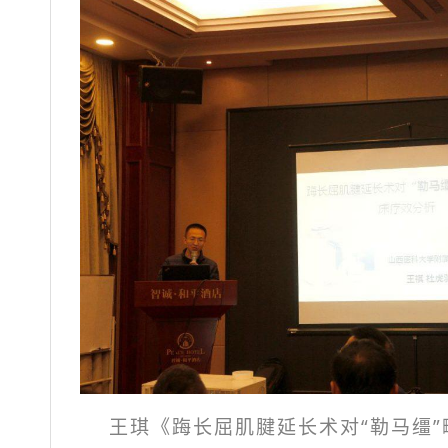
王琪《踇长屈肌腱延长术对“勒马缰