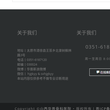
关于我们
关于我们
0351-61
地址丨太原市清徐县王答乡北录树枫林
路3号
周一至周日 8:00
电话丨0351-6187120
邮编丨030024
微博丨
华晋新浪微博
微信丨
hjgkyy
&
sxhjgkyy
本站内容仅供参考不做专业诊断用途
Copyright ©
山西华晋骨科医院
• 版权所有丨
晋ICP备