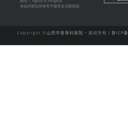
微信丨
hjgkyy
&
sxhjgkyy
本站内容仅供参考不做专业诊断用途
Copyright ©
山西华晋骨科医院
• 版权所有丨
晋ICP备