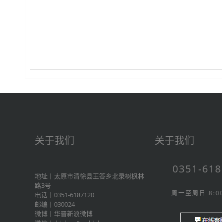
关于我们
关于我们
0351-61
地址丨太原市清徐县王答乡北录树枫林
路3号
周一至周日 8:00
电话丨0351-6187120
邮编丨030024
微博丨
华晋新浪微博