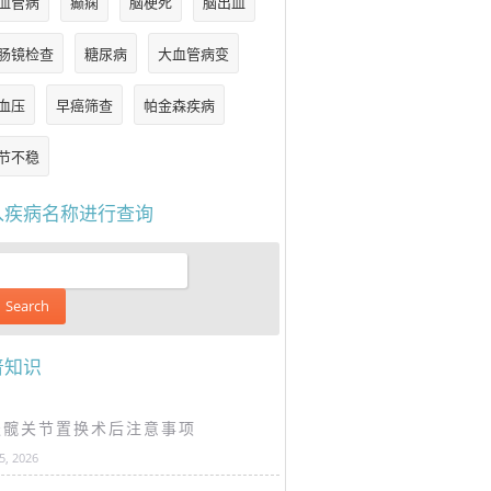
血管病
癫痫
脑梗死
脑出血
肠镜检查
糖尿病
大血管病变
血压
早癌筛查
帕金森疾病
节不稳
入疾病名称进行查询
普知识
谈髋关节置换术后注意事项
25, 2026