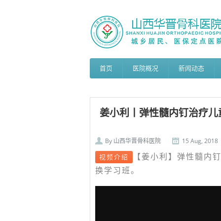
首页
医院概况
新闻动态
姜小利丨弹性髓内钉治疗儿童
By
山西华晋骨科医院
15 Aug, 2018
【姜小利】弹性髓内钉
视频介绍
换学习班。