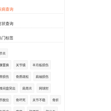
疾病查询
症状查询
热门标签
节炎
髁置换
关节镜
半月板损伤
带损伤
骨质疏松
肩袖损伤
椎间盘突出
肩周炎
网球肘
节脱位
骨坏死
关节不稳
骨折