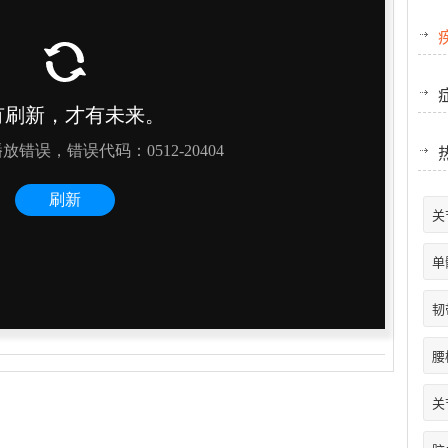
关
单
韧
腰
关