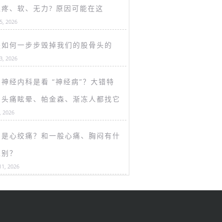
盖疼、软、无力? 原因可能在这
15, 2026
是如何一步步毁掉我们的股骨头的
13, 2026
神经内科是看 “神经病”？大错特
！头痛眩晕、帕金森、渐冻人都找它
, 2026
么是心绞痛？和一般心痛、胸闷有什
区别？
11, 2026