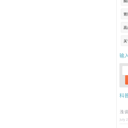
脑
胃
高
关
输
科
浅
July 