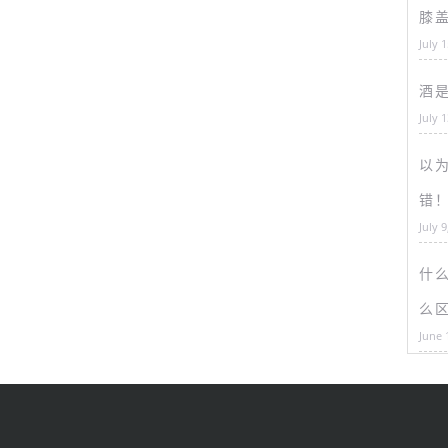
膝
July 
酒
July 
以为
错
July 9
什
么
June 