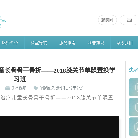
医师介绍
科室导航
服务指南
科普知识
联系我们
长骨骨干骨折——2018膝关节单髁置换学
患
习班
学术视频
单髁置换
,
姜小利
,
骨干骨折
治疗儿童长骨骨干骨折——2018膝关节单髁置