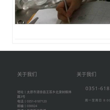
关于我们
关于我们
0351-61
地址丨太原市清徐县王答乡北录树枫林
路3号
周一至周日 8:00
电话丨0351-6187120
邮编丨030024