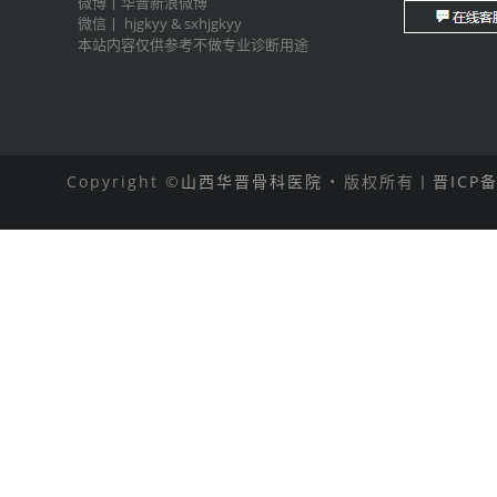
微博丨
华晋新浪微博
微信丨
hjgkyy
&
sxhjgkyy
本站内容仅供参考不做专业诊断用途
Copyright ©
山西华晋骨科医院
• 版权所有丨
晋ICP备