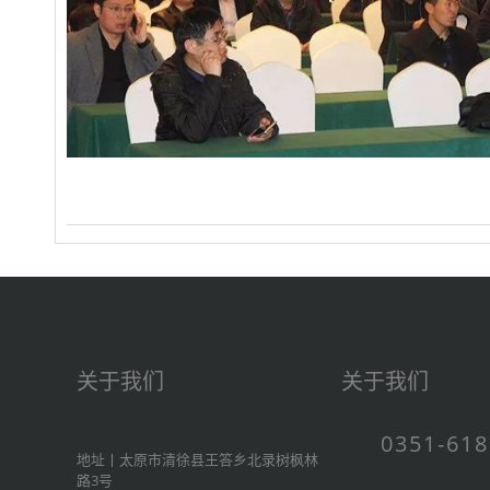
关于我们
关于我们
0351-61
地址丨太原市清徐县王答乡北录树枫林
路3号