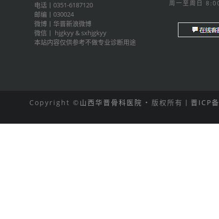
周一至周日 8:00
电话丨0351-6187120
邮编丨030024
微博丨
华晋新浪微博
微信丨
hjgkyy
&
sxhjgkyy
本站内容仅供参考不做专业诊断用途
Copyright ©
山西华晋骨科医院
• 版权所有丨
晋ICP备