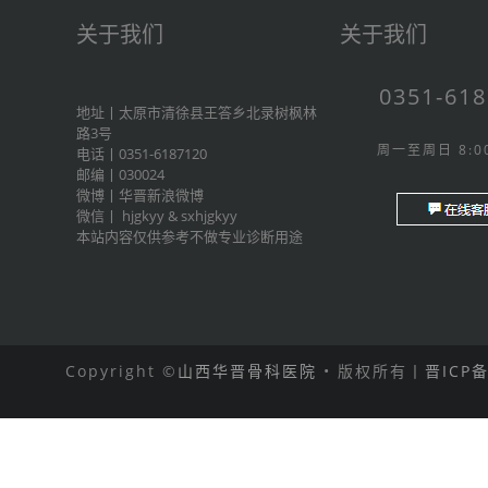
关于我们
关于我们
0351-61
地址丨太原市清徐县王答乡北录树枫林
路3号
周一至周日 8:00
电话丨0351-6187120
邮编丨030024
微博丨
华晋新浪微博
微信丨
hjgkyy
&
sxhjgkyy
本站内容仅供参考不做专业诊断用途
Copyright ©
山西华晋骨科医院
• 版权所有丨
晋ICP备