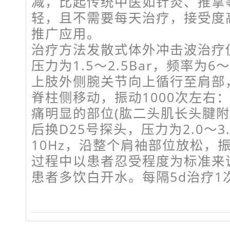
减，比起传统中医如针灸、推拿
轻，且不需要每天治疗，接受度
推广应用。
治疗方法发散式体外冲击波治疗仪
压力为1.5～2.5Bar，频率为6
上肢外侧腕关节向上循行至肩部
脊柱侧移动，振动1000次左右
痛明显的部位(肱二头肌长头腱附近
后换D25号探头，压力为2.0～3.
10Hz，沿整个肩袖部位放松，振
过程中以患者忍受程度为标准来
患者多饮白开水。每隔5d治疗1