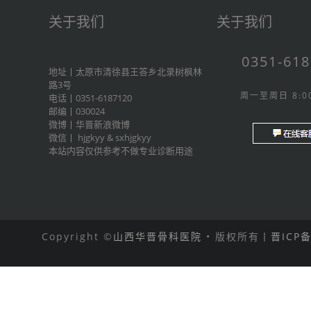
关于我们
关于我们
0351-61
地址丨太原市清徐县王答乡北录树枫林
路3号
周一至周日 8:00
电话丨0351-6187120
邮编丨030024
微博丨
华晋新浪微博
微信丨
hjgkyy
&
sxhjgkyy
本站内容仅供参考不做专业诊断用途
Copyright ©
山西华晋骨科医院
• 版权所有丨
晋ICP备