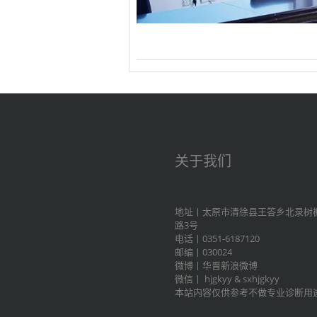
关于我们
地址丨太原市清徐县王答乡北录树
路3号
电话丨0351-6187120
邮编丨030024
微博丨
华晋新浪微博
微信丨
hjgkyy
&
sxhjgkyy
本站内容仅供参考不做专业诊断用