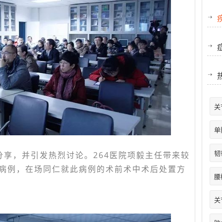
关
单
韧
分享，并引发热烈讨论。264医院项毅主任带来较
病例，在场同仁就此病例的术前术中术后处置方
腰
关