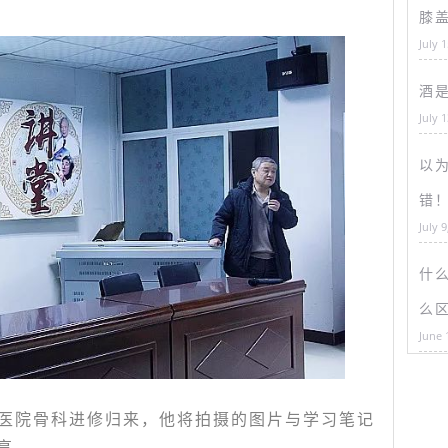
膝
July 
酒
July 
以为
错
July 9
什
么
June 
医院骨科进修归来，他将拍摄的图片与学习笔记
享。