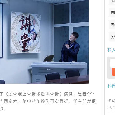
脑
胃
高
关
输
科
了《股骨髁上骨折术后再骨折》病例，患者9个
浅
内固定术，骑电动车摔伤再次骨折，任主任就钢
July 
流。