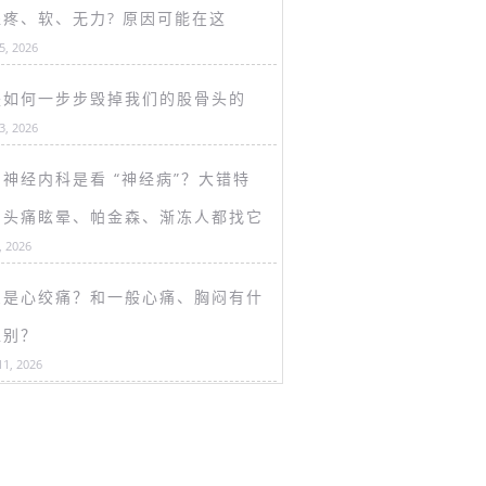
盖疼、软、无力? 原因可能在这
15, 2026
是如何一步步毁掉我们的股骨头的
13, 2026
神经内科是看 “神经病”？大错特
！头痛眩晕、帕金森、渐冻人都找它
, 2026
么是心绞痛？和一般心痛、胸闷有什
区别？
11, 2026