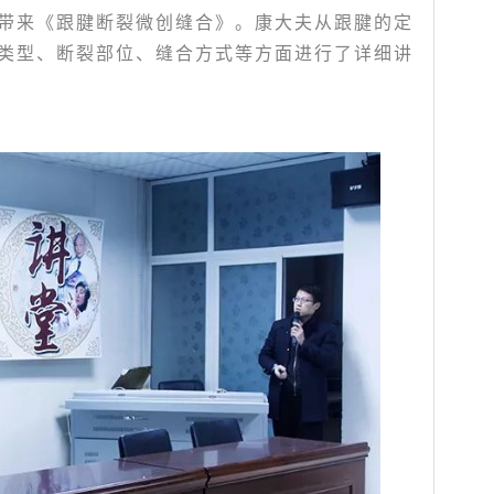
带来《跟腱断裂微创缝合》。康大夫从跟腱的定
类型、断裂部位、缝合方式等方面进行了详细讲