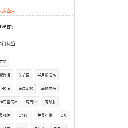
疾病查询
症状查询
热门标签
节炎
髁置换
关节镜
半月板损伤
带损伤
骨质疏松
肩袖损伤
椎间盘突出
肩周炎
网球肘
节脱位
骨坏死
关节不稳
骨折