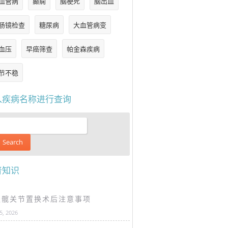
血管病
癫痫
脑梗死
脑出血
肠镜检查
糖尿病
大血管病变
血压
早癌筛查
帕金森疾病
节不稳
入疾病名称进行查询
普知识
谈髋关节置换术后注意事项
25, 2026