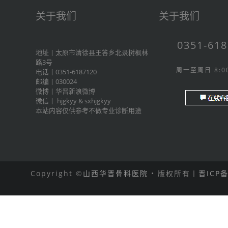
关于我们
关于我们
0351-61
地址丨太原市清徐县王答乡北录树枫林
路3号
周一至周日 8:00
电话丨0351-6187120
邮编丨030024
微博丨
华晋新浪微博
微信丨
hjgkyy
&
sxhjgkyy
本站内容仅供参考不做专业诊断用途
Copyright ©
山西华晋骨科医院
• 版权所有丨
晋ICP备