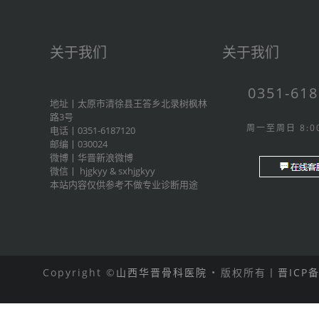
关于我们
关于我们
0351-61
地址丨太原市清徐县王答乡北录树枫林
路3号
周一至周日 8:00
电话丨0351-6187120
邮编丨030024
微博丨
华晋新浪微博
微信丨
hjgkyy
&
sxhjgkyy
本站内容仅供参考不做专业诊断用途
Copyright ©
山西华晋骨科医院
• 版权所有丨
晋ICP备