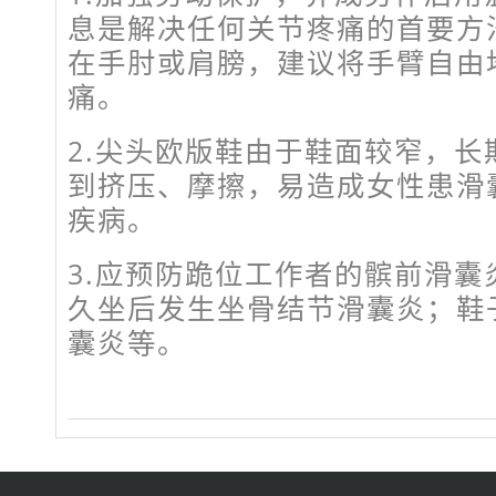
息是解决任何关节疼痛的首要方
在手肘或肩膀，建议将手臂自由
痛。
2.尖头欧版鞋由于鞋面较窄，长
到挤压、摩擦，易造成女性患滑
疾病。
3.应预防跪位工作者的髌前滑囊
久坐后发生坐骨结节滑囊炎；鞋
囊炎等。