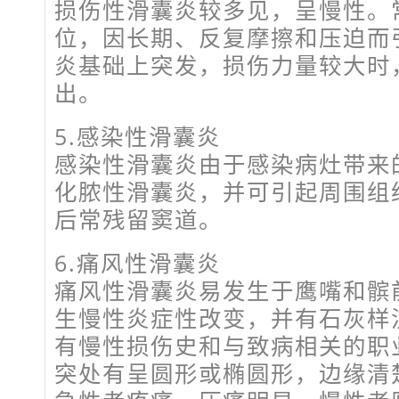
损伤性滑囊炎较多见，呈慢性。
位，因长期、反复摩擦和压迫而
炎基础上突发，损伤力量较大时
出。
5.感染性滑囊炎
感染性滑囊炎由于感染病灶带来
化脓性滑囊炎，并可引起周围组
后常残留窦道。
6.痛风性滑囊炎
痛风性滑囊炎易发生于鹰嘴和髌
生慢性炎症性改变，并有石灰样
有慢性损伤史和与致病相关的职
突处有呈圆形或椭圆形，边缘清