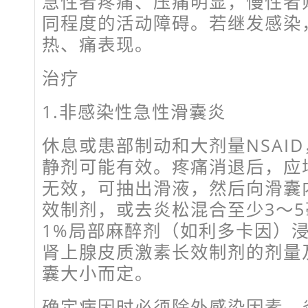
急性者疼痛、压痛明显，慢性者
同程度的活动障碍。若继发感染
热、痛表现。
治疗
1.非感染性急性滑囊炎
休息或患部制动和大剂量NSAI
静剂可能有效。疼痛消退后，应
无效，可抽出滑液，然后向滑囊
效制剂，或去炎松混合至少3～
1%局部麻醉剂（如利多卡因）
肾上腺皮质激素长效制剂的剂量
囊大小而定。
确定病因时必须除外感染因素。