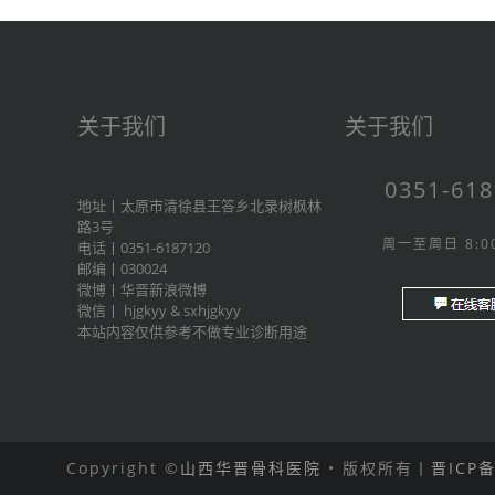
关于我们
关于我们
0351-61
地址丨太原市清徐县王答乡北录树枫林
路3号
周一至周日 8:00
电话丨0351-6187120
邮编丨030024
微博丨
华晋新浪微博
微信丨
hjgkyy
&
sxhjgkyy
本站内容仅供参考不做专业诊断用途
Copyright ©
山西华晋骨科医院
• 版权所有丨
晋ICP备