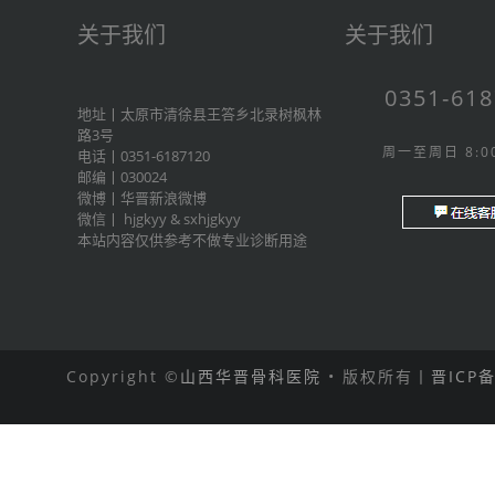
关于我们
关于我们
0351-61
地址丨太原市清徐县王答乡北录树枫林
路3号
周一至周日 8:00
电话丨0351-6187120
邮编丨030024
微博丨
华晋新浪微博
微信丨
hjgkyy
&
sxhjgkyy
本站内容仅供参考不做专业诊断用途
Copyright ©
山西华晋骨科医院
• 版权所有丨
晋ICP备