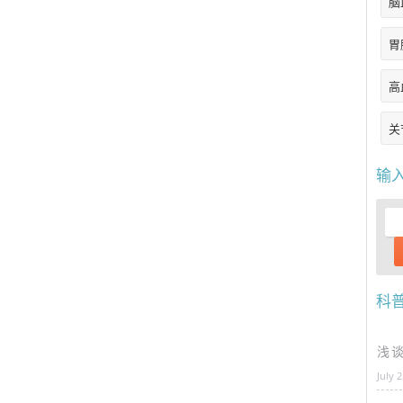
脑
胃
高
关
输
科
浅
July 