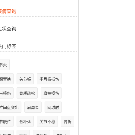
疾病查询
症状查询
热门标签
节炎
髁置换
关节镜
半月板损伤
带损伤
骨质疏松
肩袖损伤
椎间盘突出
肩周炎
网球肘
节脱位
骨坏死
关节不稳
骨折