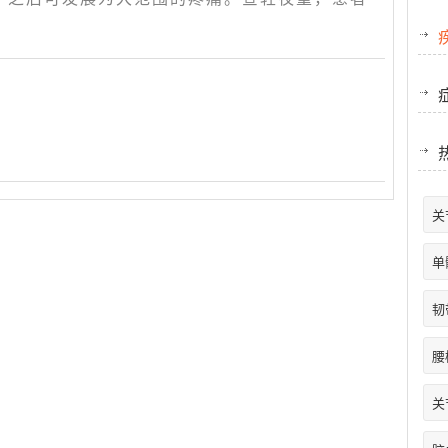
关
单
韧
腰
关