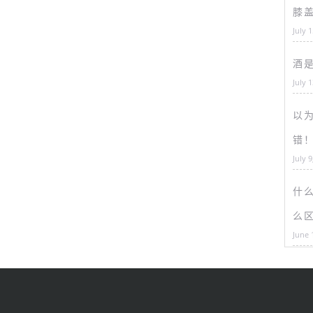
膝
July 
酒
July 
以为
错
July 9
什
么
June 