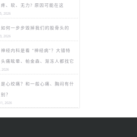
盖疼、软、无力? 原因可能在这
15, 2026
是如何一步步毁掉我们的股骨头的
13, 2026
神经内科是看 “神经病”？大错特
！头痛眩晕、帕金森、渐冻人都找它
, 2026
么是心绞痛？和一般心痛、胸闷有什
区别？
11, 2026