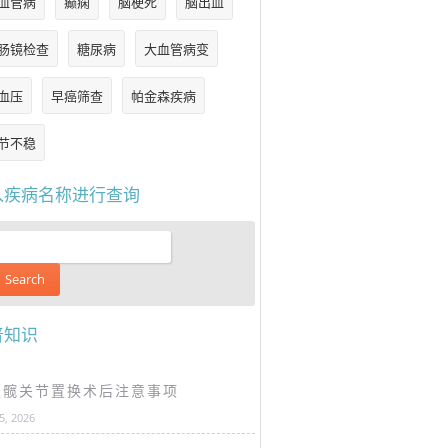
血管病
癫痫
脑梗死
脑出血
肠镜检查
糖尿病
大血管病变
血压
早癌筛查
帕金森疾病
节不稳
入疾病名称进行查询
普知识
谈髋关节置换术后注意事项
25, 2026