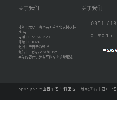
关于我们
关于我们
0351-61
地址丨太原市清徐县王答乡北录树枫林
路3号
周一至周日 8:00
电话丨0351-6187120
邮编丨030024
微博丨
华晋新浪微博
微信丨
hjgkyy
&
sxhjgkyy
本站内容仅供参考不做专业诊断用途
Copyright ©
山西华晋骨科医院
• 版权所有丨
晋ICP备