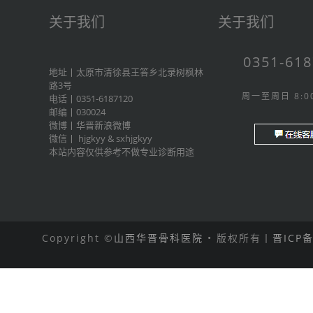
关于我们
关于我们
0351-61
地址丨太原市清徐县王答乡北录树枫林
路3号
周一至周日 8:00
电话丨0351-6187120
邮编丨030024
微博丨
华晋新浪微博
微信丨
hjgkyy
&
sxhjgkyy
本站内容仅供参考不做专业诊断用途
Copyright ©
山西华晋骨科医院
• 版权所有丨
晋ICP备