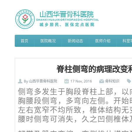
首页
医院概况
新闻动态
医师介绍
科室
脊柱侧弯的病理改变
By
山西华晋骨科医院
17 Nov, 2016
骨科知识
侧弯多发生于胸段脊柱上部，以
胸腰段侧弯，多弯向左侧。开始
左右宽窄不均所致，椎体结构无
腰时侧弯可消失，久之凹侧椎体