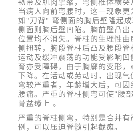
韧带及肌肉挛缩，弯侧椎体横突
当病人向前弯腰时，这一现象更
如"刀背" 弯侧面的胸后壁隆起
侧面则胸后壁凹陷。胸前壁凸出
位置均不消失。脊柱的生理性曲
侧扭转，胸段脊柱后凸及腰段脊
运动及缓冲震荡的功能受影响凹
育亦受障碍，由于胸廓的变形，
下降。在活动或劳动时，出现气
弯较严重者，年龄增大后，可因
腰痛。严重的脊柱侧弯可使"腰部
骨盆缘上 。
严重的脊柱侧弯，特别是合并有
例，可以压迫脊髓引起截瘫。