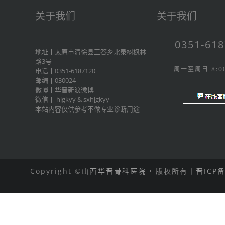
关于我们
关于我们
0351-61
地址丨太原市清徐县王答乡北录树枫林
路3号
周一至周日 8:00
电话丨0351-6187120
邮编丨030024
微博丨
华晋新浪微博
微信丨
hjgkyy
&
sxhjgkyy
本站内容仅供参考不做专业诊断用途
Copyright ©
山西华晋骨科医院
• 版权所有丨
晋ICP备