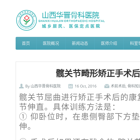
首页
医院概况
新闻动态
医师介绍
科室
髋关节畸形矫正手术后
By
山西华晋骨科医院
16 Oct, 2016
术前术后
,
骨科知
髋关节屈曲进行矫正手术后的康
节伸直。具体训练方法是：
① 仰卧位时，在患侧臀部下方
伸。