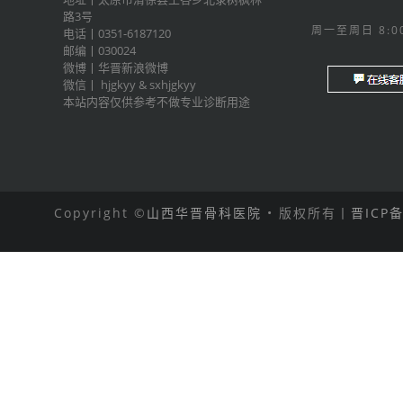
路3号
周一至周日 8:00
电话丨0351-6187120
邮编丨030024
微博丨
华晋新浪微博
微信丨
hjgkyy
&
sxhjgkyy
本站内容仅供参考不做专业诊断用途
Copyright ©
山西华晋骨科医院
• 版权所有丨
晋ICP备