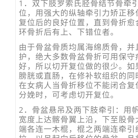
1．双下肢罗索氏胫骨结节骨牵
位，用强大的纵轴牵引力矫正移
复位后的良好位置，直到骨折愈
环骨折后有上、下错位者。
由于骨盆骨质均属海绵质骨，并
护，绝大多数骨盆骨折可用保守
好，所以切开复位做的很少。如
膀胱或直肠，在修补软组织的同
在女病人当骨折移位不能闭合复
分娩时，可考虑切开复位。
2．骨盆悬吊及两下肢牵引：用
宽度上达髂骨翼上沿，下至股骨
端各连一木棍，棍之两端连牵引