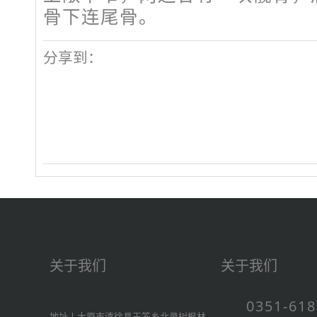
骨下连尾骨。
分享到：
关于我们
关于我们
0351-61
地址丨太原市清徐县王答乡北录树枫林