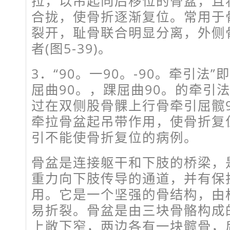
拉，以吊起向后移位的骨盆，且
合拢，使骨折逐渐复位。常用于
裂开，耻骨联合明显分离，外侧
者(图5-39)。
3．“90。一90。-90。牵引法
屈曲90。，踝屈曲90。的牵引法
过在双侧股骨髁上行骨牵引屈髋
牵拉骨盆起吊带作用，使骨折复
引不能使骨折复位的病例。
骨盆是连接躯干和下肢的桥梁，
重力向下肢传导的通道，并有保
用。它是一个坚强的骨结构，由
易折裂。骨盆是由三块骨骼构成的
上敞下窄，两边各有一块髋骨，