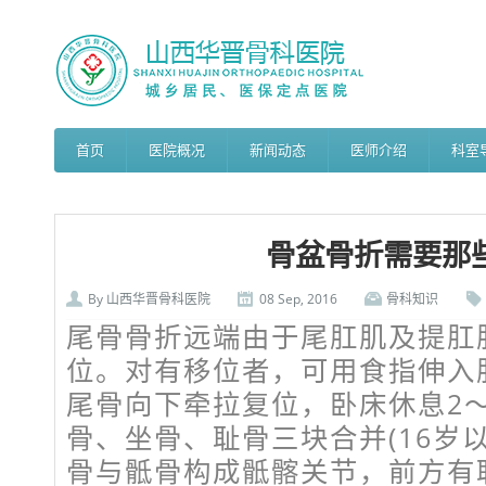
首页
医院概况
新闻动态
医师介绍
科室
骨盆骨折需要那
By
山西华晋骨科医院
08 Sep, 2016
骨科知识
尾骨骨折远端由于尾肛肌及提肛
位。对有移位者，可用食指伸入
尾骨向下牵拉复位，卧床休息2
骨、坐骨、耻骨三块合并(16岁
骨与骶骨构成骶髂关节，前方有