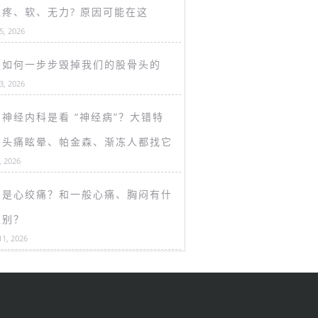
盖疼、软、无力? 原因可能在这
15, 2026
是如何一步步毁掉我们的股骨头的
13, 2026
神经内科是看 “神经病”？大错特
！头痛眩晕、帕金森、渐冻人都找它
, 2026
么是心绞痛？和一般心痛、胸闷有什
区别？
11, 2026