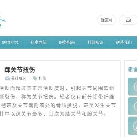
医师介绍
科室导航
服务指南
科普知识
联系我们
踝关节扭伤
患
骨科知识
扭伤
活动而超过其正常活动度时，引起关节周围软组
撕裂伤，称为关节扭伤。轻者仅有部分韧带纤维
或韧带及关节囊附着处的骨质撕脱，甚至发生关节
其中以踝关节最多，其次为膝关节和腕关节。