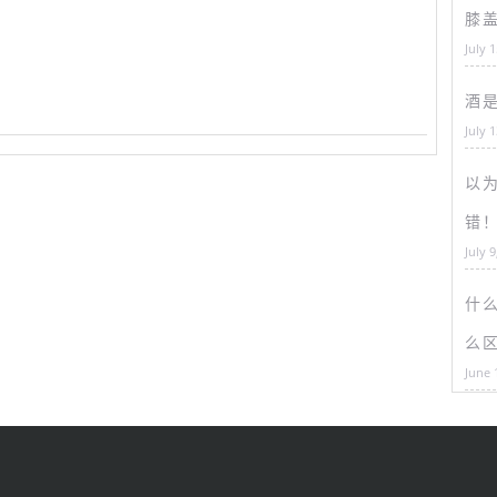
膝
July 
酒
July 
以为
错
July 9
什
么
June 