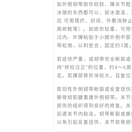
如外侧韧带损伤较轻、踝关节稳
冰镇的东西都可以，如冰激凌、
后 可用理疗、封闭、外敷消肿
高统靴等）。如损伤较重，可用5
过内、外踝粘贴于小腿外侧中部
带松弛，以利愈合，固定约3周
若症状严重，或韧带完全断裂或
持“矫枉过正”的位置，约4～
走。若踝部骨折块较大，且复位
陈旧性外侧韧带断裂或反复扭伤
腓骨短肌腱重建外侧韧带。关节
损伤的组织得到良好的修复。关
后遗关节内粘连。韧带断裂或撕
以免引起反复扭伤，关节软骨损