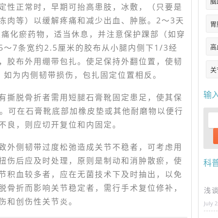
脑
定性正常时，早期可抬高患肢，冰敷，（只要是
冻肉等）以缓解疼痛和减少出血、肿胀。2～3天
胃
止痛化瘀药物，适当休息，并注意保护踝部（如穿
～7条宽约2.5厘米的胶布从小腿内侧下1/3经
高
，胶布外用绷带包扎。使足保持外翻位置，使韧
关
。如为内侧韧带损伤，包扎固定位置相反。
输
有撕脱骨折者需用短腿石膏靴固定患足，使其保
6周。可在石膏靴底部加橡皮垫或其他耐磨物以便行
不良，则应切开复位和内固定。
致外侧韧带过度松弛造成关节不稳者，可考虑用
扭伤后应及时处理，原则是制动和消肿散瘀，使
科
节积血较多者，应在无菌技术下及时抽出，以免
脱骨折而影响关节稳定者，需行手术复位修补，
浅
伤和创伤性关节炎。
July 