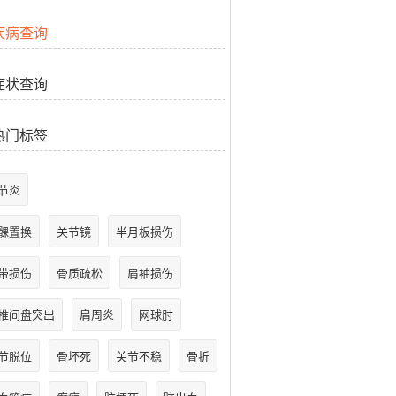
疾病查询
症状查询
热门标签
节炎
髁置换
关节镜
半月板损伤
带损伤
骨质疏松
肩袖损伤
椎间盘突出
肩周炎
网球肘
节脱位
骨坏死
关节不稳
骨折