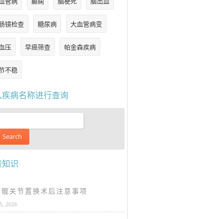
血管病
癫痫
脑梗死
脑出血
肠镜检查
糖尿病
大血管病变
血压
早癌筛查
帕金森疾病
节不稳
入疾病名称进行查询
普知识
谈髋关节置换术后注意事项
25, 2026