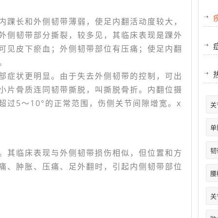
内踝长和外侧韧带薄弱，使足内翻活动度较大，
外侧韧带部分撕裂，较多见，其临床表现是踝外
可见皮下瘀血；外侧韧带部位有压痛；使足内翻
。
部症状更明显。由于失去外侧韧带的控制，可出
小片骨质连同韧带撕脱，叫撕脱骨折。内翻位摄
过5～10°的正常范围，伤侧关节间隙增宽。x
关
单
韧
。其临床表现与外侧韧带损伤相似，但位置和方
痛、肿胀、压痛、足外翻时，引起内侧韧带部位
腰
关