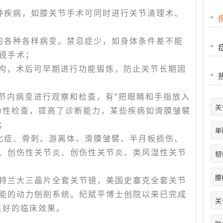
种疾病，如膝关节手术可同时进行关节清理术、
的各种各样病变。禁忌症少，如身体条件差不能
镜手术；
结构，术后可早期进行功能锻炼，防止关节长期固
关节内病变进行观察和检查，有“把眼睛和手指放入
关
力性检查，提高了诊断能力，某些疾病如滑膜皱襞
；
单
化症、骨刺、游离体、滑膜皱襞、半月板损伤、
、创伤性关节炎、创伤性关节炎、类风湿性关节
韧
腰
特兰大三晶片全套关节镜，美国史塞克全套关节
能的动力刨削系统。纪斌平博士创院以来已完成
关
良好的临床效果。