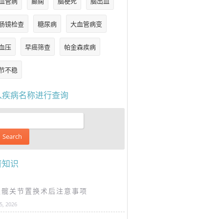
血管病
癫痫
脑梗死
脑出血
肠镜检查
糖尿病
大血管病变
血压
早癌筛查
帕金森疾病
节不稳
入疾病名称进行查询
普知识
谈髋关节置换术后注意事项
25, 2026