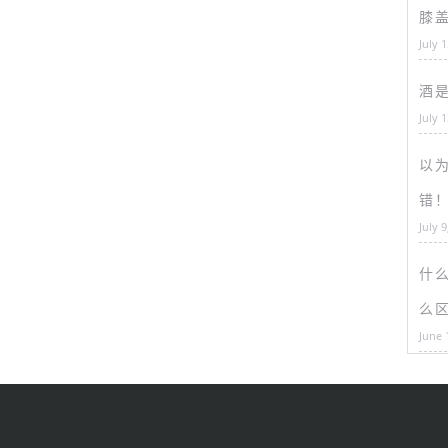
膝
July 
酒
July 
以为
错
July 9
什
么
June 