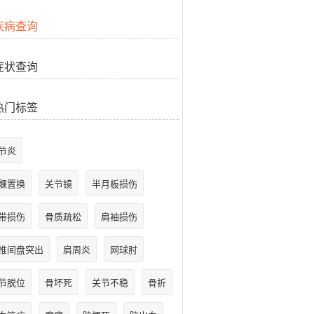
疾病查询
症状查询
热门标签
节炎
髁置换
关节镜
半月板损伤
带损伤
骨质疏松
肩袖损伤
椎间盘突出
肩周炎
网球肘
节脱位
骨坏死
关节不稳
骨折