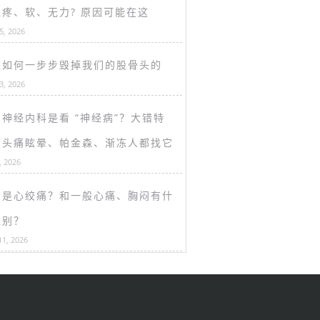
盖疼、软、无力? 原因可能在这
15, 2026
是如何一步步毁掉我们的股骨头的
13, 2026
神经内科是看 “神经病”？大错特
！头痛眩晕、帕金森、渐冻人都找它
, 2026
么是心绞痛？和一般心痛、胸闷有什
区别？
11, 2026