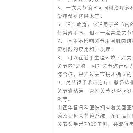
5、一次关节镜术可同时治疗多
滑膜皱壁切除术等；
6、适应症宽，它适用于关节内
行常规手术，但不一定禁忌关节
7、 基本不影响关节周围肌肉
定引起的废用和并发症；
8、 可以在近乎生理环境下对
关节内”之称，可对关节进行动
综合征，是通过关节镜才确立的
9、关节镜手术可治疗：髌骨软
关节囊粘连、骨性关节炎滑膜炎
炎等。
山西华晋骨科医院拥有着英国亚
镜及捷迈关节镜系统，配有高性
关节镜手术7000于例，并取得