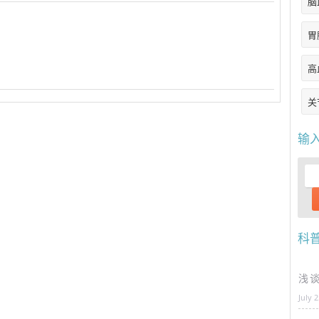
脑
胃
高
关
输
科
浅
July 