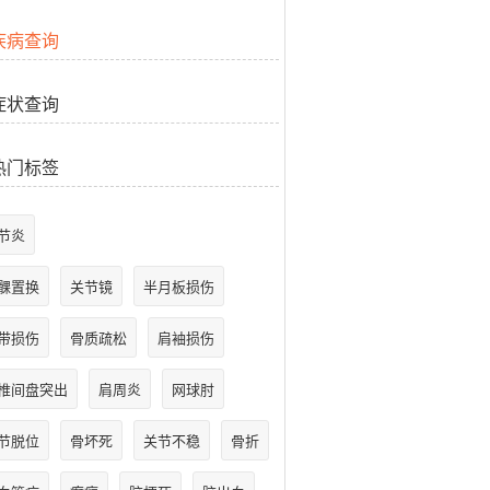
疾病查询
症状查询
热门标签
节炎
髁置换
关节镜
半月板损伤
带损伤
骨质疏松
肩袖损伤
椎间盘突出
肩周炎
网球肘
节脱位
骨坏死
关节不稳
骨折