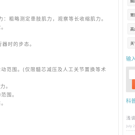
脑
胃
肌力：粗略测定患肢肌力，观察等长收缩肌力。
觉。
高
关
行器时的步态。
输
动范围。(仅限髓芯减压及人工关节置换等术
肌力。
动范围。
科
态。
浅
July 