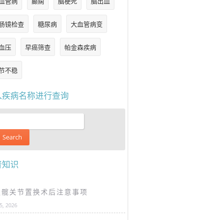
血管病
癫痫
脑梗死
脑出血
肠镜检查
糖尿病
大血管病变
血压
早癌筛查
帕金森疾病
节不稳
入疾病名称进行查询
普知识
谈髋关节置换术后注意事项
25, 2026