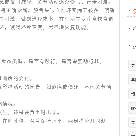
息或夜间减轻，关节活动逐渐受限，行走困难。
获得正确诊断。股骨头缺血性坏死病因较多，明确
性刺激，做到治疗求本，在生活中要注意饮食调
环，减缓坏死速度，尽量地恢复功能。
确定步态类型，是否有跛行，是否需要助行器。
关
曲度的变化。
单
影响活动的因素，如疼痛或僵硬、基他关节情
韧
缩情况。
腰
生，还是在负重时出现。
在仰卧位，骨盆保持水平，两足稍分开时测
关