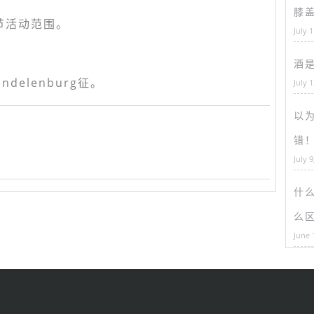
膝
活动范围。
July 
酒
elenburg征。
July 
以为
错
July 9
什
么
June 