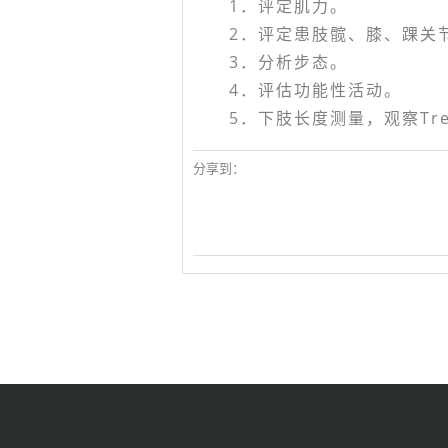
1．评定肌力。
2．评定患肢髋、膝、踝关节
3．分析步态。
4．评估功能性活动。
5．下肢长度测量，观察Trend
分享到：