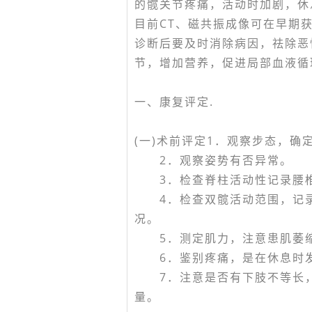
的髋关节疼痛，活动时加剧，休
目前CT、磁共振成像可在早期
诊断后要及时消除病因，祛除恶
节，增加营养，促进局部血液循
一、康复评定.
(一)术前评定1．观察步态，
2．观察姿势有否异常。
3．检查脊柱活动性记录腰椎
4．检查双髋活动范围，记录
况。
5．测定肌力，注意患肌萎
6．鉴别疼痛，是在休息时发
7．注意是否有下肢不等长，
量。