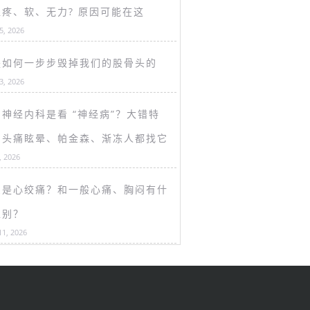
盖疼、软、无力? 原因可能在这
15, 2026
是如何一步步毁掉我们的股骨头的
13, 2026
神经内科是看 “神经病”？大错特
！头痛眩晕、帕金森、渐冻人都找它
, 2026
么是心绞痛？和一般心痛、胸闷有什
区别？
11, 2026