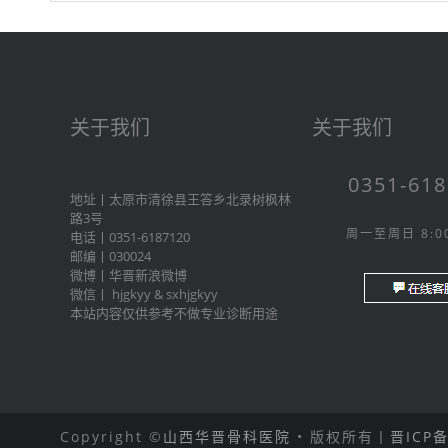
关于我们
关于我们
0351-61
地址丨太原市清徐县王答乡北录树枫林
路3号
周一至周日 8:00
电话丨0351-6187120
邮编丨030024
微博丨
华晋新浪微博
微信丨
hjgkyy
&
sxhjgkyy
本站内容仅供参考不做专业诊断用途
Copyright ©
山西华晋骨科医院
• 版权所有丨
晋ICP备