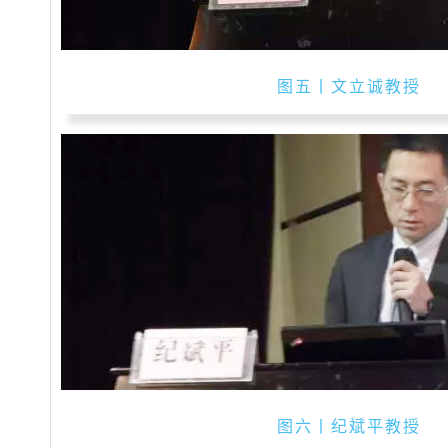
图五丨文立诚教授
图六丨纪斌平教授