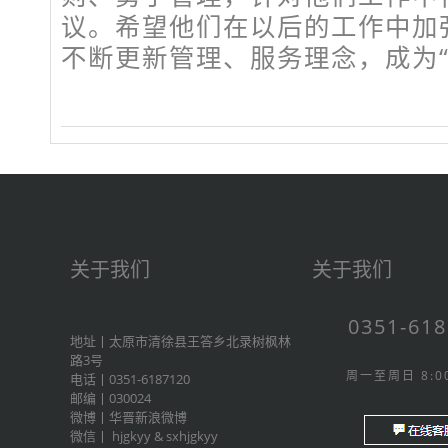
议。希望他们在以后的工作中加
不断更新管理、服务理念，成为“
关于我们
关于我们
0351-61
地址丨太原市清徐县王答乡北录树枫林
路3号
周一至周日 8:00
电话丨0351-6187120
邮编丨030024
微博丨
华晋新浪微博
微信丨
hjgkyy
&
sxhjgkyy