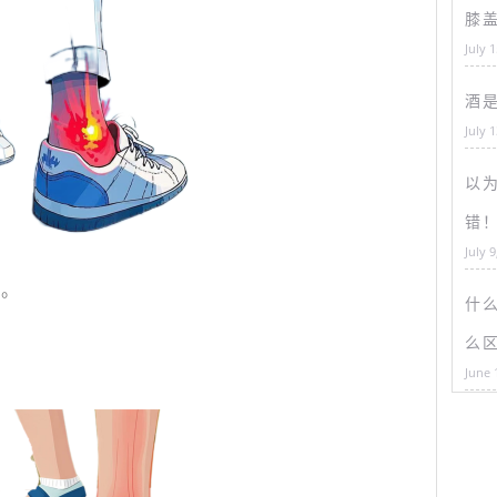
膝
July 
酒
July 
以为
错
July 9
觉。
什
么
June 