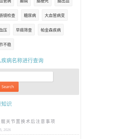
血管病
癫痫
脑梗死
脑出血
肠镜检查
糖尿病
大血管病变
血压
早癌筛查
帕金森疾病
节不稳
入疾病名称进行查询
普知识
谈髋关节置换术后注意事项
25, 2026