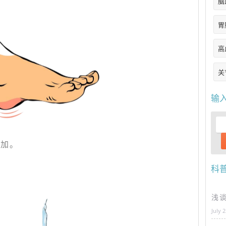
脑
胃
高
关
输
增加。
科
浅
July 