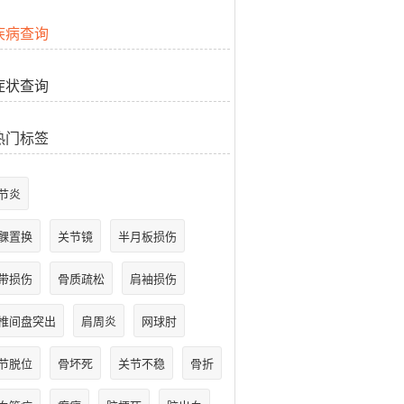
疾病查询
症状查询
热门标签
节炎
髁置换
关节镜
半月板损伤
带损伤
骨质疏松
肩袖损伤
椎间盘突出
肩周炎
网球肘
节脱位
骨坏死
关节不稳
骨折