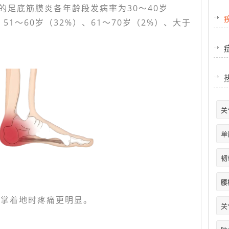
的足底筋膜炎各年龄段发病率为30～40岁
、51～60岁（32%）、61～70岁（2%）、大于
关
单
韧
腰
脚掌着地时疼痛更明显。
关