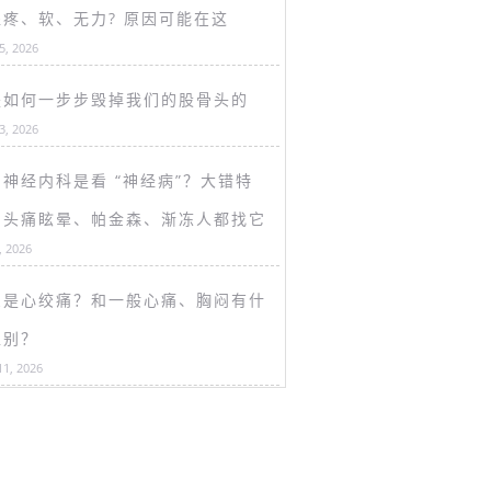
盖疼、软、无力? 原因可能在这
15, 2026
是如何一步步毁掉我们的股骨头的
13, 2026
神经内科是看 “神经病”？大错特
！头痛眩晕、帕金森、渐冻人都找它
, 2026
么是心绞痛？和一般心痛、胸闷有什
区别？
11, 2026