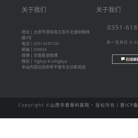
关于我们
关于我们
0351-61
地址丨太原市清徐县王答乡北录树枫林
路3号
周一至周日 8:00
电话丨0351-6187120
邮编丨030024
微博丨
华晋新浪微博
微信丨
hjgkyy
&
sxhjgkyy
本站内容仅供参考不做专业诊断用途
Copyright ©
山西华晋骨科医院
• 版权所有丨
晋ICP备