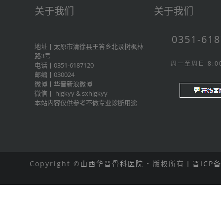
关于我们
关于我们
0351-61
地址丨太原市清徐县王答乡北录树枫林
路3号
周一至周日 8:00
电话丨0351-6187120
邮编丨030024
微博丨
华晋新浪微博
微信丨
hjgkyy
&
sxhjgkyy
本站内容仅供参考不做专业诊断用途
Copyright ©
山西华晋骨科医院
• 版权所有丨
晋ICP备