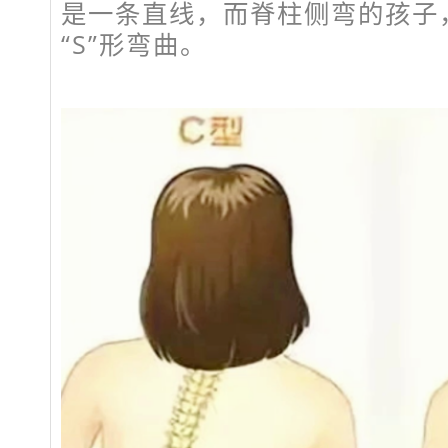
是一条直线，而脊柱侧弯的孩子，
“S”形弯曲。