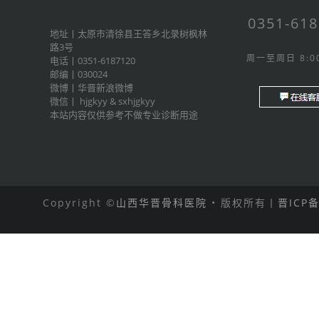
0351-61
地址丨太原市清徐县王答乡北录树枫林
路3号
周一至周日 8:00
电话丨0351-6187120
邮编丨030024
微博丨
华晋新浪微博
微信丨
hjgkyy
&
sxhjgkyy
本站内容仅供参考不做专业诊断用途
Copyright ©
山西华晋骨科医院
• 版权所有丨
晋ICP备