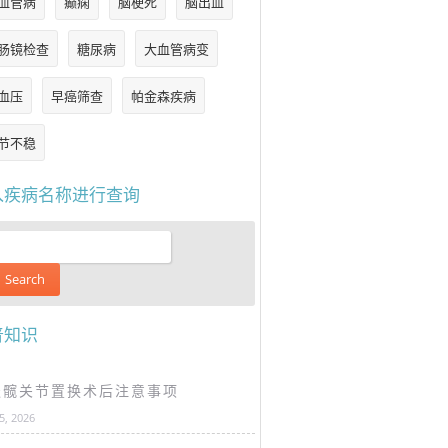
血管病
癫痫
脑梗死
脑出血
肠镜检查
糖尿病
大血管病变
血压
早癌筛查
帕金森疾病
节不稳
入疾病名称进行查询
普知识
谈髋关节置换术后注意事项
25, 2026