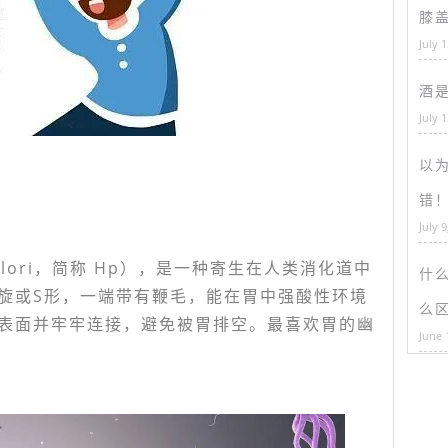
膝
July 
酒
July 
以为
错
July 9
 pylori，简称 Hp），是一种寄生在人类消化道中
什
旋或S形，一端带有鞭毛，能在胃中强酸性环境
么
表面并牢牢连接，避免被胃排空。最喜欢胃的幽
June 