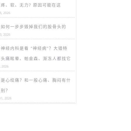
盖疼、软、无力? 原因可能在这
15, 2026
是如何一步步毁掉我们的股骨头的
13, 2026
神经内科是看 “神经病”？大错特
！头痛眩晕、帕金森、渐冻人都找它
, 2026
么是心绞痛？和一般心痛、胸闷有什
区别？
11, 2026