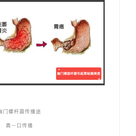
幽门螺杆菌传播途
粪－口传播