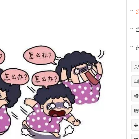
关
单
韧
腰
关