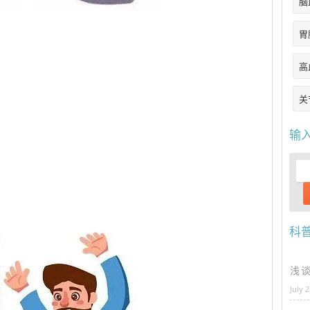
脑
胃
高
关
输
科
浅
July 