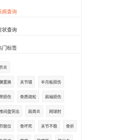
疾病查询
症状查询
热门标签
节炎
髁置换
关节镜
半月板损伤
带损伤
骨质疏松
肩袖损伤
椎间盘突出
肩周炎
网球肘
节脱位
骨坏死
关节不稳
骨折