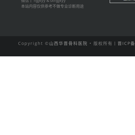
微信丨
hjgkyy
&
sxhjgkyy
本站内容仅供参考不做专业诊断用途
Copyright ©
山西华晋骨科医院
• 版权所有丨
晋ICP备