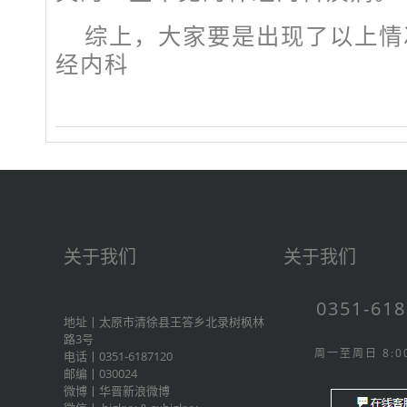
综上，大家要是出现了以上情
经内科
关于我们
关于我们
0351-61
地址丨太原市清徐县王答乡北录树枫林
路3号
周一至周日 8:00
电话丨0351-6187120
邮编丨030024
微博丨
华晋新浪微博