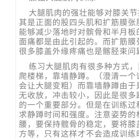
大腿肌肉的强壮能够对膝关节
其是正面的股四头肌和扩筋膜张
能够减少落地时对髌骨和半月板
面痛都是由此引起的。而扩筋膜
很多膝盖外缘疼痛也是髂胫束问
练习大腿肌肉有很多种方式，
爬楼梯，靠墙静蹲。（澄清一个
会让大腿变粗）而靠墙静蹲由于
无收放，冲击较小，因此是很多
的一个重要部分。但是在训练过
求静蹲时间和强度。注意姿势的
腰，要保持髋骨的稳定，要将膝
方等，只有这样才不会造成训练