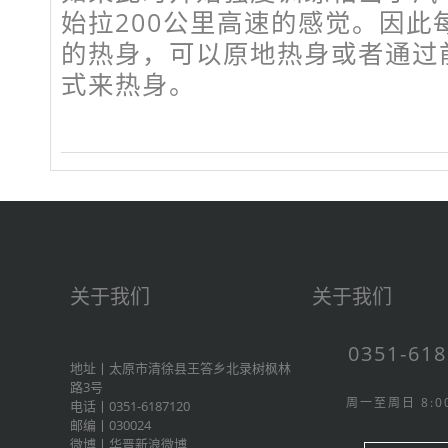
始拉200公里高速的感觉。因此
的热身，可以原地热身或者通过前
式来热身。
关于我们
关于我们
0351-61
地址丨太原市清徐县王答乡北录树枫林
路3号
周一至周日 8:00
电话丨0351-6187120
邮编丨030024
微博丨
华晋新浪微博