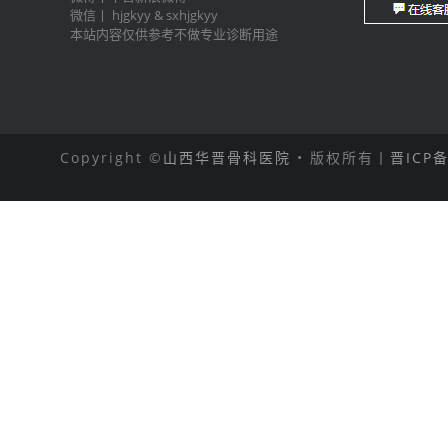
微信丨
hjgkyy
&
sxhjgkyy
本站内容仅供参考不做专业诊断用途
Copyright ©
山西华晋骨科医院
• 版权所有丨
晋ICP备