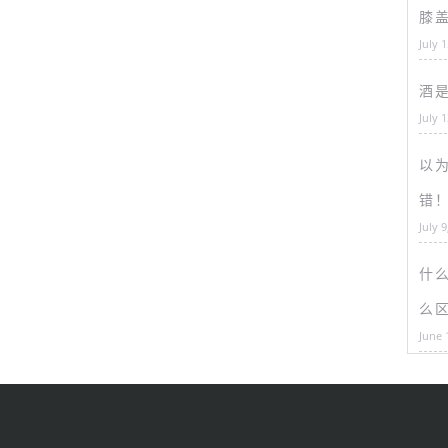
膝
July 
酒
July 
以为
错
July 9
什
么
June 