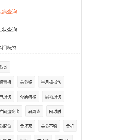
疾病查询
症状查询
热门标签
节炎
髁置换
关节镜
半月板损伤
带损伤
骨质疏松
肩袖损伤
椎间盘突出
肩周炎
网球肘
节脱位
骨坏死
关节不稳
骨折