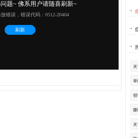
关
单
韧
腰
关