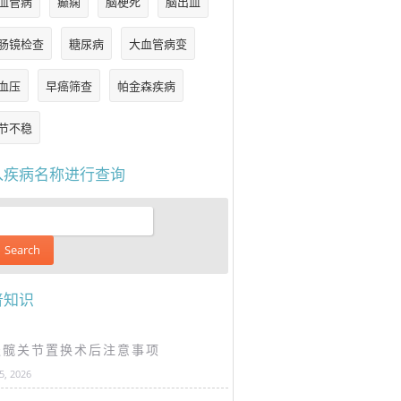
血管病
癫痫
脑梗死
脑出血
肠镜检查
糖尿病
大血管病变
血压
早癌筛查
帕金森疾病
节不稳
入疾病名称进行查询
普知识
谈髋关节置换术后注意事项
25, 2026