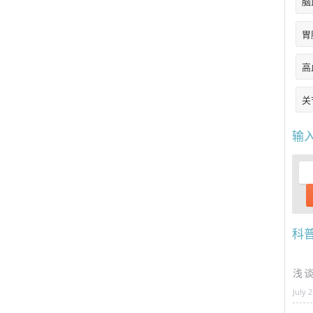
脑
胃
高
关
输
科
浅
July 