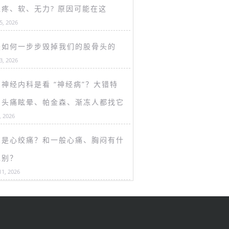
盖疼、软、无力? 原因可能在这
15, 2026
是如何一步步毁掉我们的股骨头的
13, 2026
神经内科是看 “神经病”？大错特
！头痛眩晕、帕金森、渐冻人都找它
, 2026
么是心绞痛？和一般心痛、胸闷有什
区别？
11, 2026