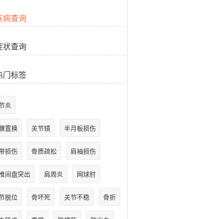
疾病查询
症状查询
热门标签
节炎
髁置换
关节镜
半月板损伤
带损伤
骨质疏松
肩袖损伤
椎间盘突出
肩周炎
网球肘
节脱位
骨坏死
关节不稳
骨折