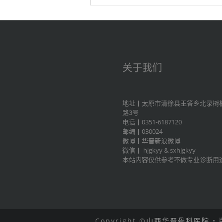
关于我们
地址丨太原市清徐县王答乡北录树
路3号
电话丨0351-6187120
邮编丨030024
微博丨
华晋新浪微博
微信丨
hjgkyy
&
sxhjgkyy
本站内容仅供参考不做专业诊断用
Copyright ©
山西华晋骨科医院
•