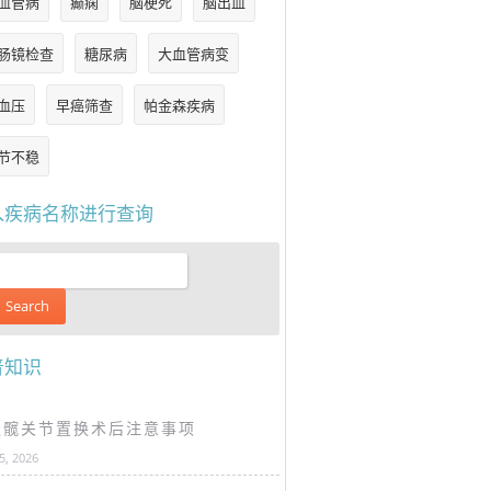
血管病
癫痫
脑梗死
脑出血
肠镜检查
糖尿病
大血管病变
血压
早癌筛查
帕金森疾病
节不稳
入疾病名称进行查询
普知识
谈髋关节置换术后注意事项
25, 2026