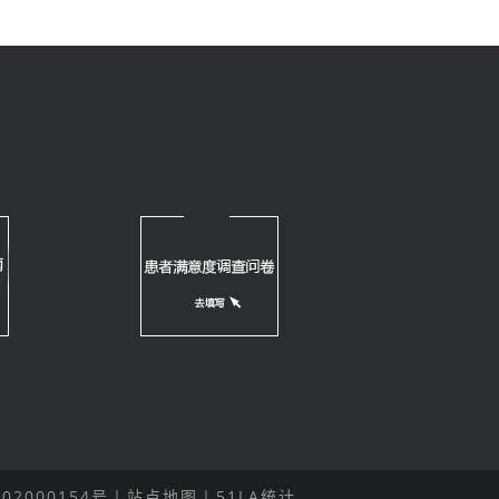
02000154号
丨
站点地图
丨
51LA统计