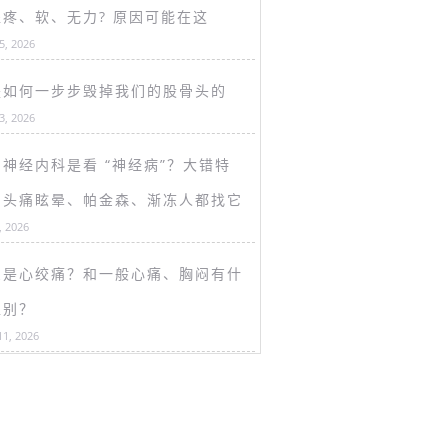
盖疼、软、无力? 原因可能在这
15, 2026
是如何一步步毁掉我们的股骨头的
13, 2026
神经内科是看 “神经病”？大错特
！头痛眩晕、帕金森、渐冻人都找它
, 2026
么是心绞痛？和一般心痛、胸闷有什
区别？
11, 2026