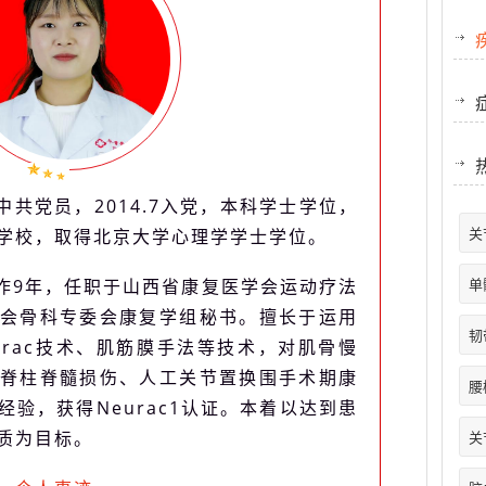
共党员，2014.7入党，本科学士学位，
关
学校，取得北京大学心理学学士学位。
单
作9年，任职于山西省康复医学会运动疗法
会骨科专委会康复学组秘书。擅长于运用
韧
urac技术、肌筋膜手法等技术，对肌骨慢
脊柱脊髓损伤、人工关节置换围手术期康
腰
验，获得Neurac1认证。本着以达到患
质为目标。
关