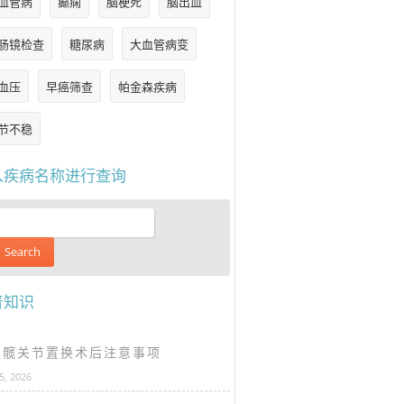
血管病
癫痫
脑梗死
脑出血
肠镜检查
糖尿病
大血管病变
血压
早癌筛查
帕金森疾病
节不稳
入疾病名称进行查询
普知识
谈髋关节置换术后注意事项
25, 2026