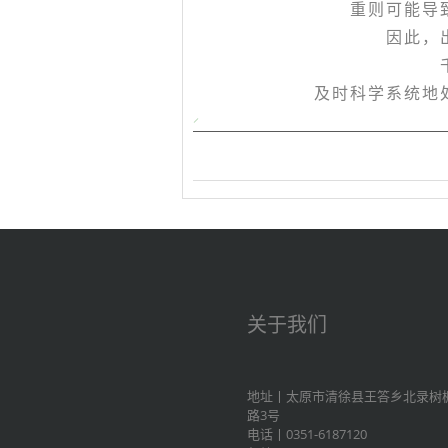
重则可能导
因此，
及时科学系统地
关于我们
地址丨太原市清徐县王答乡北录树
路3号
电话丨0351-6187120