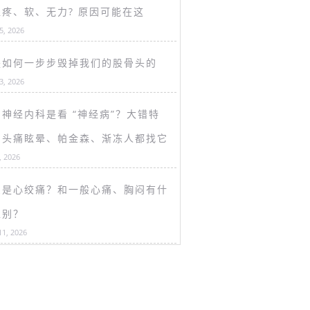
盖疼、软、无力? 原因可能在这
15, 2026
是如何一步步毁掉我们的股骨头的
13, 2026
神经内科是看 “神经病”？大错特
！头痛眩晕、帕金森、渐冻人都找它
, 2026
么是心绞痛？和一般心痛、胸闷有什
区别？
11, 2026