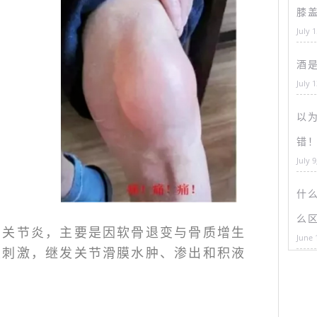
膝
July 
酒
July 
以为
错
July 9
什
么
骨关节炎，主要是因软骨退变与骨质增生
June 
性刺激，继发关节滑膜水肿、渗出和积液