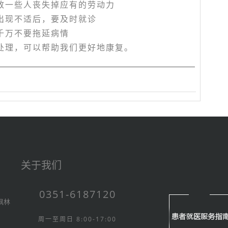
致一些人丧失掉应有的劳动力
出现不适后，要及时就诊
千万不要拖延病情
处理，可以帮助我们更好地康复。
关于我们
0351-6187120
枫林
周一至周日 8:00-17:00