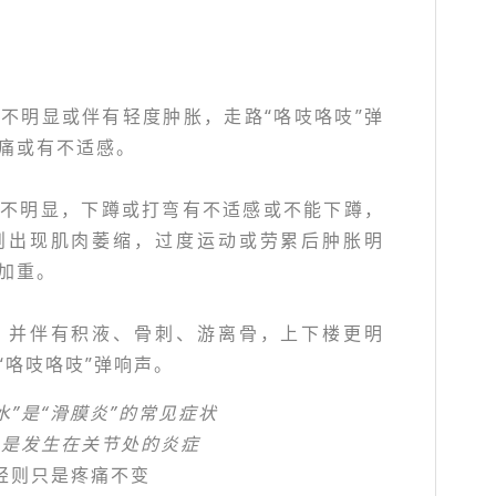
不明显或伴有轻度肿胀，走路“咯吱咯吱”弹
痛或有不适感。
）
痛不明显，下蹲或打弯有不适感或不能下蹲，
则出现肌肉萎缩，过度运动或劳累后肿胀明
加重。
，并伴有积液、骨刺、游离骨，上下楼更明
“咯吱咯吱”弹响声。
水”是“滑膜炎”的常见症状
炎是发生在关节处的炎症
轻则只是疼痛不变