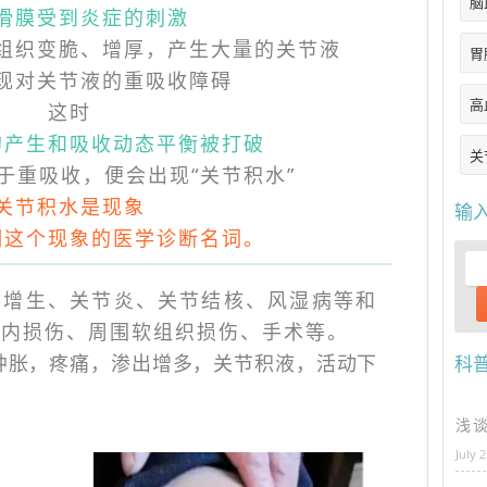
脑
滑膜受到炎症的刺激
组织变脆、增厚，产生大量的关节液
胃
现对关节液的重吸收障碍
高
这时
的产生和吸收动态平衡被打破
关
于重吸收，便会出现“关节积水”
关节积水是现象
输
明这个现象的医学诊断名词。
质增生、关节炎、关节结核、风湿病等和
节内损伤、周围软组织损伤、手术等。
肿胀，疼痛，渗出增多，关节积液，活动下
科
浅
July 