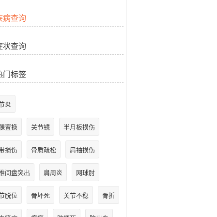
疾病查询
症状查询
热门标签
节炎
髁置换
关节镜
半月板损伤
带损伤
骨质疏松
肩袖损伤
椎间盘突出
肩周炎
网球肘
节脱位
骨坏死
关节不稳
骨折