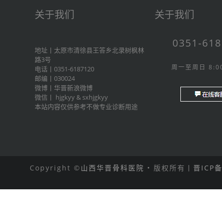
关于我们
关于我们
0351-61
地址丨太原市清徐县王答乡北录树枫林
路3号
周一至周日 8:00
电话丨0351-6187120
邮编丨030024
微博丨
华晋新浪微博
微信丨
hjgkyy
&
sxhjgkyy
本站内容仅供参考不做专业诊断用途
Copyright ©
山西华晋骨科医院
• 版权所有丨
晋ICP备