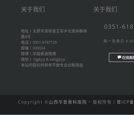
关于我们
关于我们
0351-61
地址丨太原市清徐县王答乡北录树枫林
路3号
周一至周日 8:00
电话丨0351-6187120
邮编丨030024
微博丨
华晋新浪微博
微信丨
hjgkyy
&
sxhjgkyy
本站内容仅供参考不做专业诊断用途
Copyright ©
山西华晋骨科医院
• 版权所有丨
晋ICP备