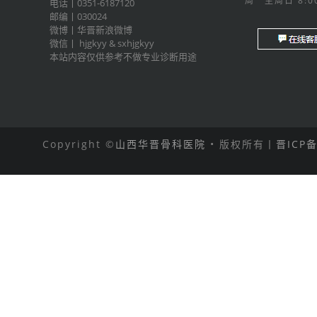
周一至周日 8:00
电话丨0351-6187120
邮编丨030024
微博丨
华晋新浪微博
微信丨
hjgkyy
&
sxhjgkyy
本站内容仅供参考不做专业诊断用途
Copyright ©
山西华晋骨科医院
• 版权所有丨
晋ICP备