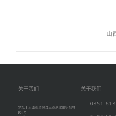
山
关于我们
关于我们
0351-61
地址丨太原市清徐县王答乡北录树枫林
路3号