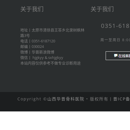
关于我们
关于我们
0351-61
地址丨太原市清徐县王答乡北录树枫林
路3号
周一至周日 8:00
电话丨0351-6187120
邮编丨030024
微博丨
华晋新浪微博
微信丨
hjgkyy
&
sxhjgkyy
本站内容仅供参考不做专业诊断用途
Copyright ©
山西华晋骨科医院
• 版权所有丨
晋ICP备