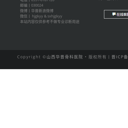
邮编丨030024
微博丨
华晋新浪微博
微信丨
hjgkyy
&
sxhjgkyy
本站内容仅供参考不做专业诊断用途
Copyright ©
山西华晋骨科医院
• 版权所有丨
晋ICP备