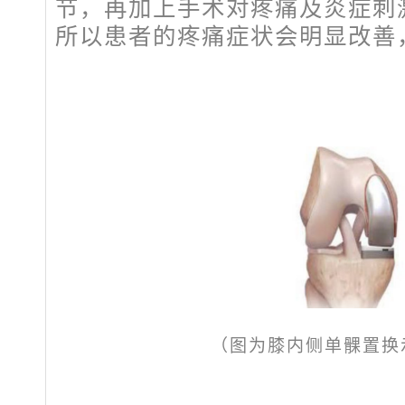
节，再加上手术对疼痛及炎症刺
所以患者的疼痛症状会明显改善
（图为膝内侧单髁置换