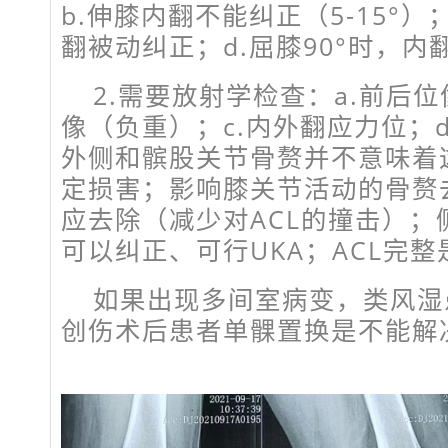
b.伸膝内翻不能纠正（5-15°）
翻被动纠正；d.屈膝90°时，
2.需要放射学检查：a.前后位
像（负重）；c.内外翻应力位；d
外侧和髌股关节骨赘并不意味着
定损害；影响膝关节活动的骨赘
应去除（减少对ACL的撞击）；
可以纠正、可行UKA；ACL完整
如果出现多间室病变，类风湿
创伤术后患者单髁置换是不能解