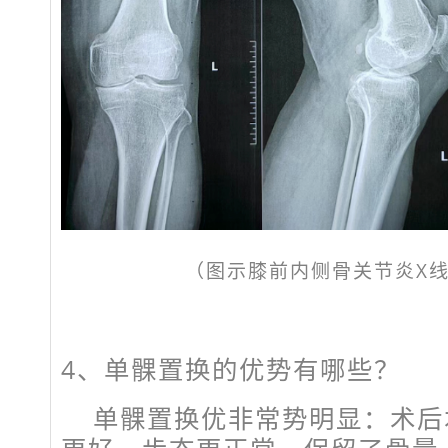
（图示膝前内侧骨关节炎X
4、
单髁置换的优势有哪些？
单髁置换优非常势明显：术后