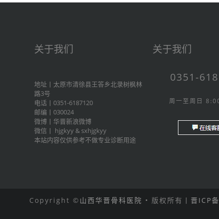
关于我们
关于我们
0351-61
地址丨太原市清徐县王答乡北录树枫林
路3号
周一至周日 8:00
电话丨0351-6187120
邮编丨030024
微博丨
华晋新浪微博
微信丨
hjgkyy
&
sxhjgkyy
本站内容仅供参考不做专业诊断用途
Copyright ©
山西华晋骨科医院
• 版权所有丨
晋ICP备