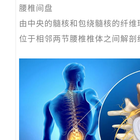
腰椎间盘
由中央的髓核和包绕髓核的纤维
位于相邻两节腰椎椎体之间解剖