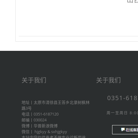
关于我们
关于我们
0351-61
地址丨太原市清徐县王答乡北录树枫林
路3号
周一至周日 8:00
电话丨0351-6187120
邮编丨030024
微博丨
华晋新浪微博
微信丨
hjgkyy
&
sxhjgkyy
本站内容仅供参考不做专业诊断用途