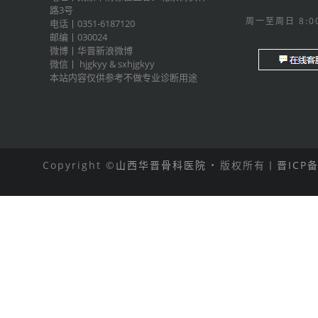
路3号
周一至周日 8:00
电话丨0351-6187120
邮编丨030024
微博丨
华晋新浪微博
微信丨
hjgkyy
&
sxhjgkyy
本站内容仅供参考不做专业诊断用途
Copyright ©
山西华晋骨科医院
• 版权所有丨
晋ICP备