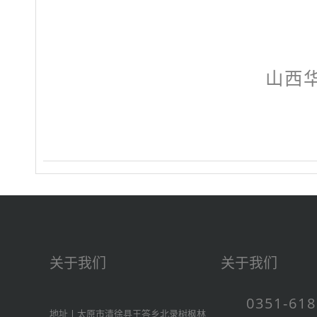
山西
关于我们
关于我们
0351-61
地址丨太原市清徐县王答乡北录树枫林