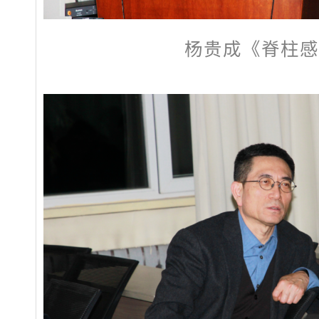
杨贵成《脊柱感