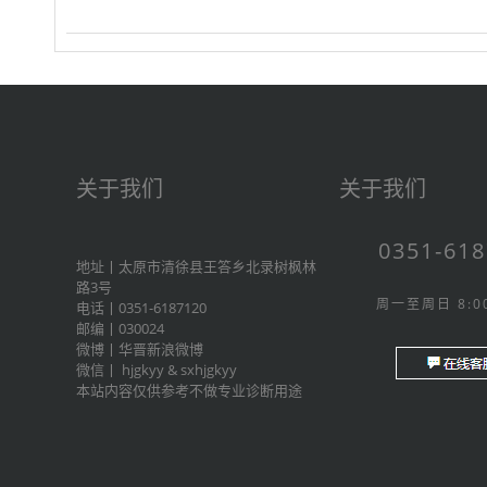
关于我们
关于我们
0351-61
地址丨太原市清徐县王答乡北录树枫林
路3号
周一至周日 8:00
电话丨0351-6187120
邮编丨030024
微博丨
华晋新浪微博
微信丨
hjgkyy
&
sxhjgkyy
本站内容仅供参考不做专业诊断用途