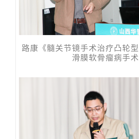
路康《髓关节镜手术治疗凸轮型
滑膜软骨瘤病手术