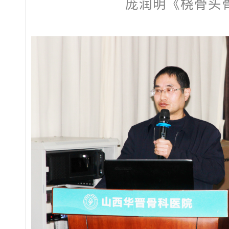
庞润明《桡骨头