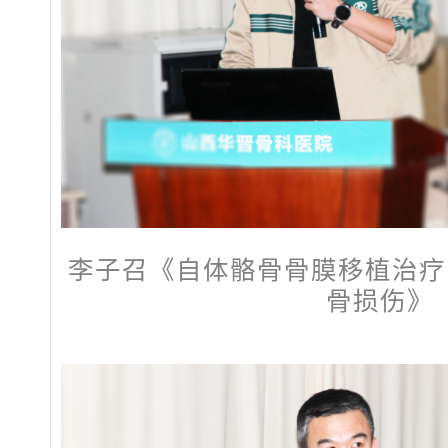
李子召《自体骼骨骨膜移植治疗H
骨损伤》