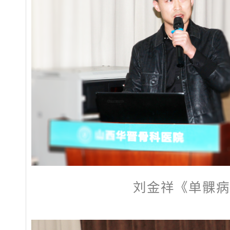
刘金祥《单髁病