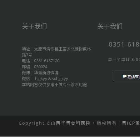
关于我们
关于我们
0351-61
地址丨太原市清徐县王答乡北录树枫林
路3号
周一至周日 8:00
电话丨0351-6187120
邮编丨030024
微博丨
华晋新浪微博
微信丨
hjgkyy
&
sxhjgkyy
本站内容仅供参考不做专业诊断用途
Copyright ©
山西华晋骨科医院
• 版权所有丨
晋ICP备