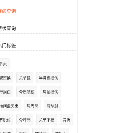
疾病查询
症状查询
热门标签
节炎
髁置换
关节镜
半月板损伤
带损伤
骨质疏松
肩袖损伤
椎间盘突出
肩周炎
网球肘
节脱位
骨坏死
关节不稳
骨折