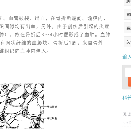
脑
胃
伤、血管破裂、出血，在骨折断端间、髓腔内，
织间隙均有出血，另外，由于创伤后引起的炎症
高
肿），故在骨折后3～4小时便形成了血肿。血肿
关
含有网状纤维的血凝块。骨折后1周，来自骨外
维组织向血肿内伸入。
输
科
浅
July 