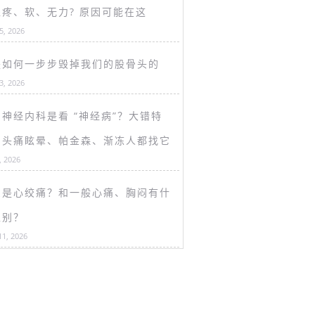
盖疼、软、无力? 原因可能在这
15, 2026
是如何一步步毁掉我们的股骨头的
13, 2026
神经内科是看 “神经病”？大错特
！头痛眩晕、帕金森、渐冻人都找它
, 2026
么是心绞痛？和一般心痛、胸闷有什
区别？
11, 2026