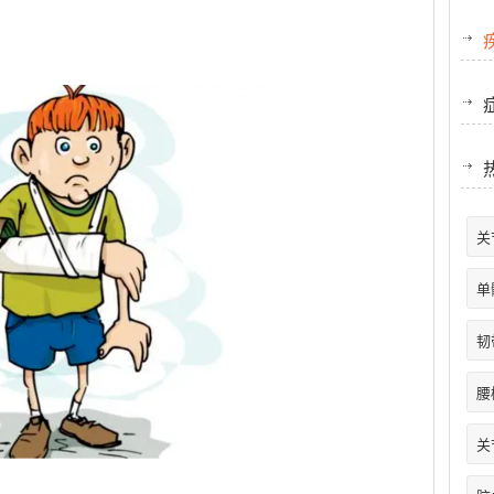
关
单
韧
腰
关