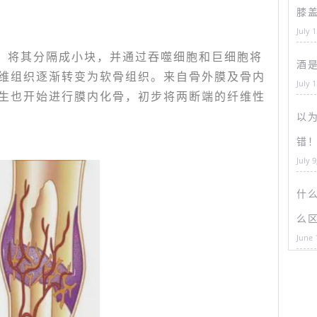
膝
July 
，将其分隔成小块，并通过吞噬细胞和巨细胞将
酒
维组织逐渐转变为软骨组织。来自骨外膜及骨内
July 
生也开始进行膜内化骨，初步将两断端的纤维性
以为
错
July 9
什
么
June 