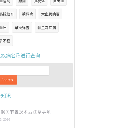
血管病
癫痫
脑梗死
脑出血
肠镜检查
糖尿病
大血管病变
血压
早癌筛查
帕金森疾病
节不稳
入疾病名称进行查询
普知识
谈髋关节置换术后注意事项
25, 2026